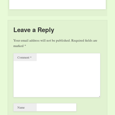
verschiedene
werden). Außerhalb
Staatstheaters,
Führungen an. Ein
der…
Dagmar Schlingmann,
Schwerpunkt ist die
inszeniert in der
Industriekultur der
Gebläsehalle mit…
Völklinger Hütte mit
Führungen für Kinder.
Leave a Reply
Zweiter Schwerpunkt
ist die Ausstellung
Your email address will not be published.
Required fields are
"Allen Jones – Off the
marked
*
Wall", die…
Comment
*
Name