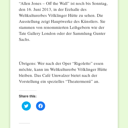
“Allen Jones – Off the Wall” ist noch bis Sonntag,
den 16. Juni 2013, in der Erzhalle des
Weltkulturerbes Völklinger Hütte zu sehen. Die
Ausstellung zeigt Hauptwerke des Künstlers. Sie
stammen von renommierten Leihgebern wie der
Tate Gallery London oder der Sammlung Gunter
Sachs.
Übrigens: Wer nach der Oper “Rigoletto” essen
möchte, kann im Weltkulturerbe Völklinger Hütte
bleiben. Das Café Umwalzer bietet nach der
Vorstellung ein spezielles “Theatermenü” an.
Share this:
Click
Click
to
to
share
share
on
on
Twitter
Facebook
(Opens
(Opens
in
in