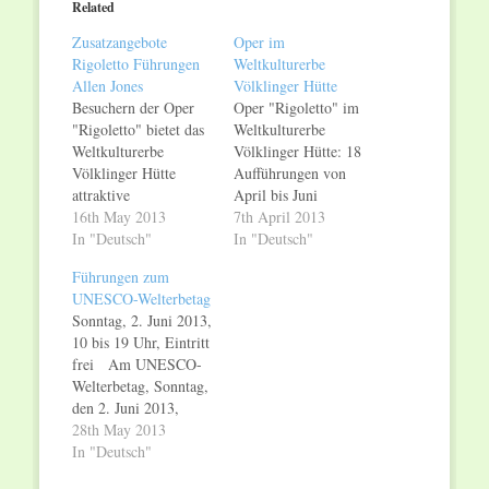
Related
new
new
window)
window)
Zusatzangebote
Oper im
Rigoletto Führungen
Weltkulturerbe
Allen Jones
Völklinger Hütte
Besuchern der Oper
Oper "Rigoletto" im
"Rigoletto" bietet das
Weltkulturerbe
Weltkulturerbe
Völklinger Hütte: 18
Völklinger Hütte
Aufführungen von
attraktive
April bis Juni
Zusatzangebote an.
16th May 2013
Angebot für
7th April 2013
An 5 Terminen im
In "Deutsch"
Touristen: Oper im
In "Deutsch"
Mai und Juni starten
Weltkulturerbe und
Führungen zum
vor der Oper
Menü im Drei-Sterne-
UNESCO-Welterbetag
Führungen zur
Restaurant Das
Sonntag, 2. Juni 2013,
Ausstellung "Allen
Weltkulturerbe
10 bis 19 Uhr, Eintritt
Jones – Off the Wall".
Völklinger Hütte ist
frei Am UNESCO-
Diese Führungen sind
von April bis Juni
Welterbetag, Sonntag,
für "Rigoletto"-
2013 Ort für eine
den 2. Juni 2013,
Besucher komplett
einzigartige
bietet das
28th May 2013
kostenfrei (für die
Opernproduktion. Die
Weltkulturerbe
In "Deutsch"
Führung muss auch
Intendantin des
Völklinger Hütte
kein Eintritt bezahlt
Saarländischen