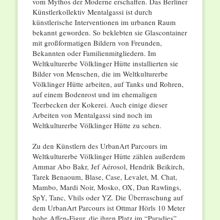
vom Mythos der Moderne erschaffen. Das Berliner
Künstlerkollektiv Mentalgassi ist durch
künstlerische Interventionen im urbanen Raum
bekannt geworden. So beklebten sie Glascontainer
mit großformatigen Bildern von Freunden,
Bekannten oder Familienmitgliedern. Im
Weltkulturerbe Völklinger Hütte installierten sie
Bilder von Menschen, die im Weltkulturerbe
Völklinger Hütte arbeiten, auf Tanks und Rohren,
auf einem Bodenrost und im ehemaligen
Teerbecken der Kokerei. Auch einige dieser
Arbeiten von Mentalgassi sind noch im
Weltkulturerbe Völklinger Hütte zu sehen.
Zu den Künstlern des UrbanArt Parcours im
Weltkulturerbe Völklinger Hütte zählen außerdem
Ammar Abo Bakr, Jef Aérosol, Hendrik Beikirch,
Tarek Benaoum, Blase, Case, Levalet, M. Chat,
Mambo, Mardi Noir, Mosko, OX, Dan Rawlings,
SpY, Tanc, Vhils oder YZ. Die Überraschung auf
dem UrbanArt Parcours ist Ottmar Hörls 10 Meter
hohe Affen-Figur, die ihren Platz im “Paradies”