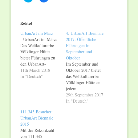
to
to
share
share
on
on
Twitter
Facebook
(Opens
(Opens
in
in
Related
new
new
window)
window)
UrbanArt im März
4. UrbanArt Biennale
UrbanArt im März:
2017: Öffentliche
Das Weltkulturerbe
Führungen im
Völklinger Hütte
September und
bietet Führungen zu
Oktober
den UrbanArt-
Im September und
Installationen Das
11th March 2018
Oktober 2017 bietet
Weltkulturerbe
In "Deutsch"
das Weltkulturerbe
Völklinger Hütte ist
Völklinger Hütte an
ein international
jedem
bedeutendes Zentrum
Samstagnachmittag
29th September 2017
der UrbanArt. Alle
öffentliche Führungen
In "Deutsch"
zwei Jahre zeigt die
zur "4. UrbanArt
111.345 Besucher:
"UrbanArt
Biennale® 2017" an.
UrbanArt Biennale
Biennale®" des
Diese führen zu den
2015
Weltkulturerbes
ortsfesten UrbanArt-
Mit der Rekordzahl
Völklinger Hütte die
Installationen im
von 111.345
neuesten
"Paradies" des