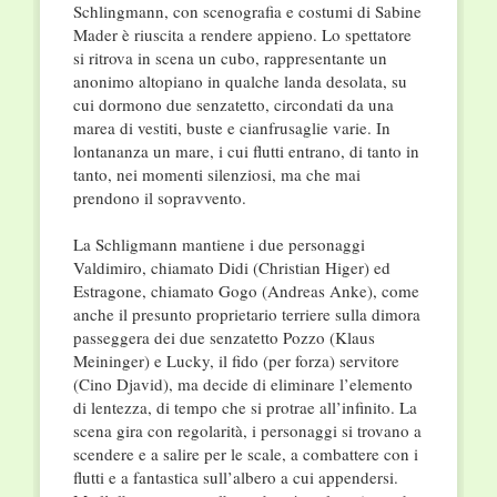
Schlingmann, con scenografia e costumi di Sabine
Mader è riuscita a rendere appieno. Lo spettatore
si ritrova in scena un cubo, rappresentante un
anonimo altopiano in qualche landa desolata, su
cui dormono due senzatetto, circondati da una
marea di vestiti, buste e cianfrusaglie varie. In
lontananza un mare, i cui flutti entrano, di tanto in
tanto, nei momenti silenziosi, ma che mai
prendono il sopravvento.
La Schligmann mantiene i due personaggi
Valdimiro, chiamato Didi (Christian Higer) ed
Estragone, chiamato Gogo (Andreas Anke), come
anche il presunto proprietario terriere sulla dimora
passeggera dei due senzatetto Pozzo (Klaus
Meininger) e Lucky, il fido (per forza) servitore
(Cino Djavid), ma decide di eliminare l’elemento
di lentezza, di tempo che si protrae all’infinito. La
scena gira con regolarità, i personaggi si trovano a
scendere e a salire per le scale, a combattere con i
flutti e a fantastica sull’albero a cui appendersi.