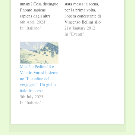
umani? Cosa distingue
stata messa in scena,
l’homo sapiens
per la prima volta,
sapiens dagli altri
l'opera concertante di
primati? Nel plasmare
6th April 2024
Vincenzo Bellini allo
la nostra esistenza
In "Italiano"
Staatstheater di
21st January 2012
individuale e
Saarbrücken.
In "Eventi"
collettiva, noi esseri
Rappresentata in
umani abbiamo un
prima assoluta l'11
margine di scelta o
Marzo 1830 al Teatro
siamo solamente
La Fenice di Venezia,
pedine sulla scala
è un'opera in due atti
Michèle Pedinielli e
dell’evoluzione? In
e 6 quadri con
Valerio Varesi insieme
contrasto con le
musiche di Vincenzo
ne “Il confine della
scienze che vedono la
Bellini e libretto…
vergogna”. Un giallo
natura umana come…
italo francese
5th July 2025
In "Italiano"