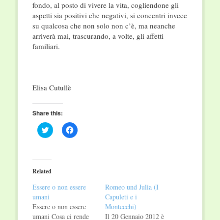
fondo, al posto di vivere la vita, cogliendone gli
aspetti sia positivi che negativi, si concentri invece
su qualcosa che non solo non c’è, ma neanche
arriverà mai, trascurando, a volte, gli affetti
familiari.
Elisa Cutullè
Share this:
Click
Click
to
to
share
share
on
on
Twitter
Facebook
(Opens
(Opens
in
in
Related
new
new
window)
window)
Essere o non essere
Romeo und Julia (I
umani
Capuleti e i
Essere o non essere
Montecchi)
umani Cosa ci rende
Il 20 Gennaio 2012 è