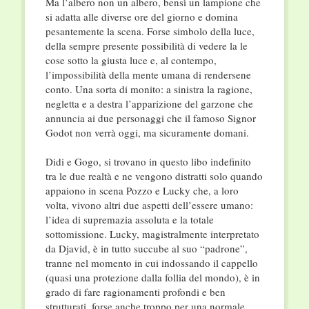
Ma l’albero non un albero, bensì un lampione che
si adatta alle diverse ore del giorno e domina
pesantemente la scena. Forse simbolo della luce,
della sempre presente possibilità di vedere la le
cose sotto la giusta luce e, al contempo,
l’impossibilità della mente umana di rendersene
conto. Una sorta di monito: a sinistra la ragione,
negletta e a destra l’apparizione del garzone che
annuncia ai due personaggi che il famoso Signor
Godot non verrà oggi, ma sicuramente domani.
Didi e Gogo, si trovano in questo libo indefinito
tra le due realtà e ne vengono distratti solo quando
appaiono in scena Pozzo e Lucky che, a loro
volta, vivono altri due aspetti dell’essere umano:
l’idea di supremazia assoluta e la totale
sottomissione. Lucky, magistralmente interpretato
da Djavid, è in tutto succube al suo “padrone”,
tranne nel momento in cui indossando il cappello
(quasi una protezione dalla follia del mondo), è in
grado di fare ragionamenti profondi e ben
strutturati, forse anche troppo per una normale