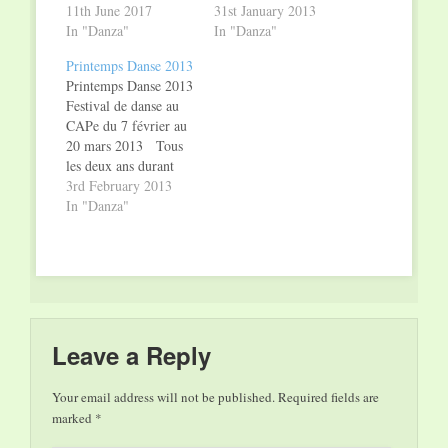
11th June 2017
Jahre das Tanzfestival
31st January 2013
In "Danza"
PRINTEMPS
In "Danza"
DANSE, dieses Mal
Printemps Danse 2013
stehen sechs
Printemps Danse 2013
verschiedene
Festival de danse au
Veranstaltungen von
CAPe du 7 février au
zeitgenössischem Tanz
20 mars 2013 Tous
bis Ballett zur
les deux ans durant
Auswahl. Den
son festival de danse
3rd February 2013
Auftakt macht die in
PRINTEMPS
In "Danza"
Luxemburg lebende
DANSE, les
finnische Tänzerin und
meilleures compagnies
Choreografin Anu
de danse et de ballet
Sistonen:…
sont à l’affiche au
CAPe. En 2013 le
festival débute avec la
nouvelle création…
Leave a Reply
Your email address will not be published.
Required fields are
marked
*