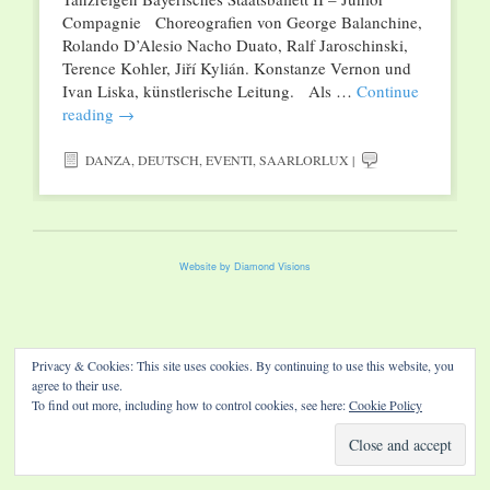
Compagnie Choreografien von George Balanchine,
Rolando D’Alesio Nacho Duato, Ralf Jaroschinski,
Terence Kohler, Jiří Kylián. Konstanze Vernon und
Ivan Liska, künstlerische Leitung. Als …
Continue
reading
→
DANZA
,
DEUTSCH
,
EVENTI
,
SAARLORLUX
|
Website by Diamond Visions
Privacy & Cookies: This site uses cookies. By continuing to use this website, you
agree to their use.
To find out more, including how to control cookies, see here:
Cookie Policy