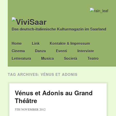
Das deutsch-italienische Kulturmagazin im Saarland
Main menu
Skip
Home
Link
Kontakte & Impressum
to
Cinema
Danza
Eventi
Interviste
content
Letteratura
Musica
Società
Teatro
TAG ARCHIVES:
VÉNUS ET ADONIS
Vénus et Adonis au Grand
Théâtre
5TH NOVEMBER 2012