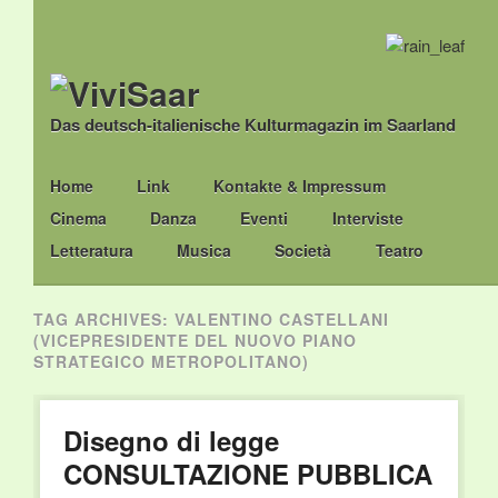
Das deutsch-italienische Kulturmagazin im Saarland
Main menu
Skip
Home
Link
Kontakte & Impressum
to
Cinema
Danza
Eventi
Interviste
content
Letteratura
Musica
Società
Teatro
TAG ARCHIVES:
VALENTINO CASTELLANI
(VICEPRESIDENTE DEL NUOVO PIANO
STRATEGICO METROPOLITANO)
Disegno di legge
CONSULTAZIONE PUBBLICA