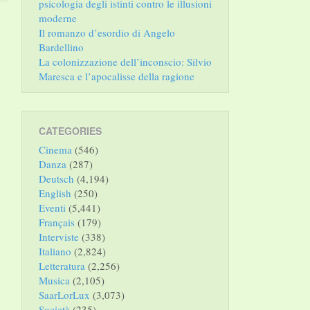
psicologia degli istinti contro le illusioni
moderne
Il romanzo d’esordio di Angelo
Bardellino
La colonizzazione dell’inconscio: Silvio
Maresca e l’apocalisse della ragione
CATEGORIES
Cinema
(546)
Danza
(287)
Deutsch
(4,194)
English
(250)
Eventi
(5,441)
Français
(179)
Interviste
(338)
Italiano
(2,824)
Letteratura
(2,256)
Musica
(2,105)
SaarLorLux
(3,073)
Società
(235)