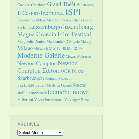
Grand Théâtre
Gianvito Casadonte
hairspray
ISPI
Il Castoro
Iperborea
Kammermusiktage Mettlach
libreria italiana
Lucio
luxembourg
Lussemburgo
Saviani
Magna Graecia Film Festival
Marguerite Donlon
Marioenrico D'Angelo
Merzig
Milano
Mo 17.30
Mittwoch
Mo 18.30
Moderne Galerie
Mozart
Mätresse
Newton
Newton Compton
Compton Editori
OGR
Polaris
Saarbrücken
Saarland.Museum
Sellerio
Saarland.Museum | Moderne Galerie
tecniche nuove
stefano mecenate
Villerupt
Voices International
Völklinger Hütte
ARCHIVES
Archives