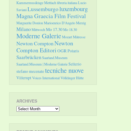
Kammermusiktage Mettlach
libreria italiana
Lucio
luxembourg
Lussemburgo
Saviani
Magna Graecia Film Festival
Marguerite Donlon
Marioenrico D'Angelo
Merzig
Milano
Mo 17.30
Mittwoch
Mo 18.30
Moderne Galerie
Mozart
Mätresse
Newton
Newton Compton
Compton Editori
OGR
Polaris
Saarbrücken
Saarland.Museum
Sellerio
Saarland.Museum | Moderne Galerie
tecniche nuove
stefano mecenate
Villerupt
Voices International
Völklinger Hütte
ARCHIVES
Archives