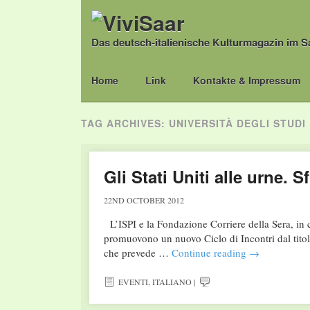
Das deutsch-italienische Kulturmagazin im S
Main menu
Skip
Home
Link
Kontakte & Impressum
to
content
TAG ARCHIVES:
UNIVERSITÀ DEGLI STUDI 
Gli Stati Uniti alle urne.
22ND OCTOBER 2012
L’ISPI e la Fondazione Corriere della Sera, in c
promuovono un nuovo Ciclo di Incontri dal titolo
che prevede …
Continue reading
→
EVENTI
,
ITALIANO
|