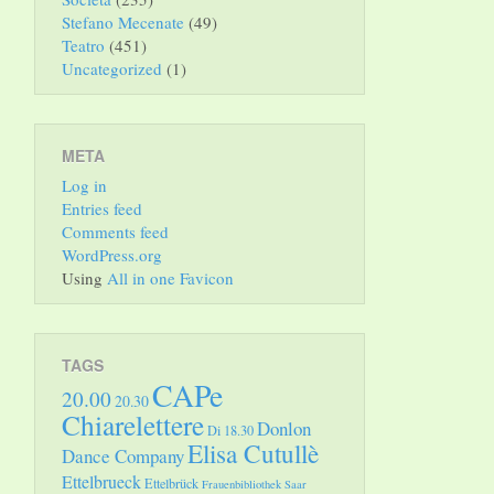
Stefano Mecenate
(49)
Teatro
(451)
Uncategorized
(1)
META
Log in
Entries feed
Comments feed
WordPress.org
Using
All in one Favicon
TAGS
CAPe
20.00
20.30
Chiarelettere
Donlon
Di 18.30
Elisa Cutullè
Dance Company
Ettelbrueck
Ettelbrück
Frauenbibliothek Saar