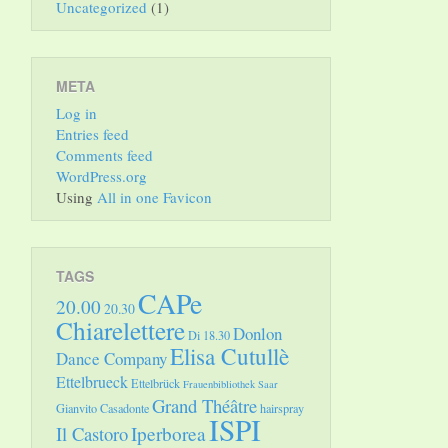
Uncategorized
(1)
META
Log in
Entries feed
Comments feed
WordPress.org
Using
All in one Favicon
TAGS
CAPe
20.00
20.30
Chiarelettere
Donlon
Di 18.30
Elisa Cutullè
Dance Company
Ettelbrueck
Ettelbrück
Frauenbibliothek Saar
Grand Théâtre
Gianvito Casadonte
hairspray
ISPI
Il Castoro
Iperborea