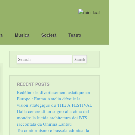
ra
Musica
Società
Teatro
RECENT POSTS
Redéfinir le divertissement asiatique en
Europe : Emma Amelin dévoile la
vision stratégique du THE A FESTIVAL
Dalla cenere di un sogno alla cima del
mondo: la lucida architettura dei BTS
raccontata da Onirina Lantou
Tra conformismo e bussola edonica: la