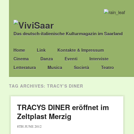
Das deutsch-italienische Kulturmagazin im Saarland
Main menu
Skip
Home
Link
Kontakte & Impressum
to
Cinema
Danza
Eventi
Interviste
content
Letteratura
Musica
Società
Teatro
TAG ARCHIVES:
TRACY’S DINER
TRACYS DINER eröffnet im
Zeltplast Merzig
8TH JUNE 2012