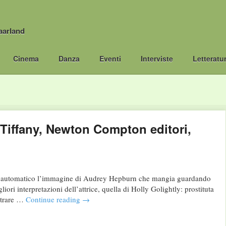
aarland
Cinema
Danza
Eventi
Interviste
Letteratu
a Tiffany, Newton Compton editori,
a in automatico l’immagine di Audrey Hepburn che mangia guardando
iori interpretazioni dell’attrice, quella di Holly Golightly: prostituta
ntrare …
Continue reading
→