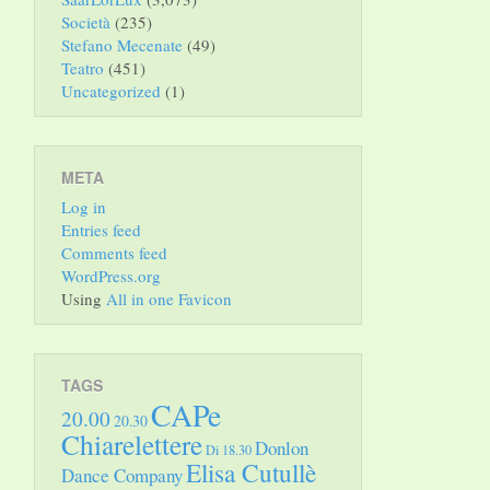
Società
(235)
Stefano Mecenate
(49)
Teatro
(451)
Uncategorized
(1)
META
Log in
Entries feed
Comments feed
WordPress.org
Using
All in one Favicon
TAGS
CAPe
20.00
20.30
Chiarelettere
Donlon
Di 18.30
Elisa Cutullè
Dance Company