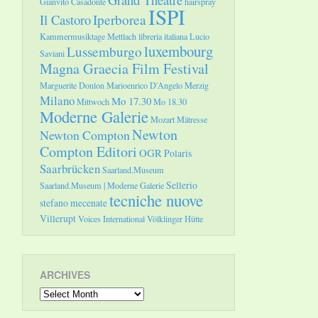
Gianvito Casadonte
hairspray
ISPI
Il Castoro
Iperborea
Kammermusiktage Mettlach
libreria italiana
Lucio
luxembourg
Lussemburgo
Saviani
Magna Graecia Film Festival
Marguerite Donlon
Marioenrico D'Angelo
Merzig
Milano
Mo 17.30
Mittwoch
Mo 18.30
Moderne Galerie
Mozart
Mätresse
Newton
Newton Compton
Compton Editori
OGR
Polaris
Saarbrücken
Saarland.Museum
Sellerio
Saarland.Museum | Moderne Galerie
tecniche nuove
stefano mecenate
Villerupt
Voices International
Völklinger Hütte
ARCHIVES
Archives