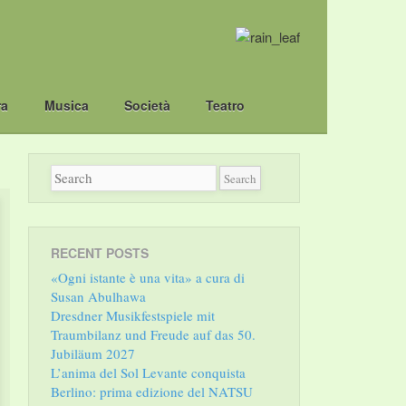
ra
Musica
Società
Teatro
RECENT POSTS
«Ogni istante è una vita» a cura di
Susan Abulhawa
Dresdner Musikfestspiele mit
Traumbilanz und Freude auf das 50.
Jubiläum 2027
L’anima del Sol Levante conquista
Berlino: prima edizione del NATSU