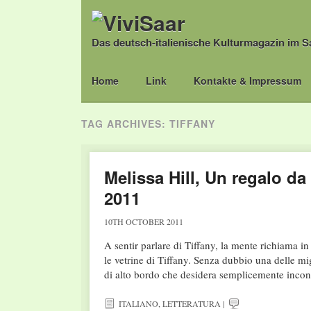
Das deutsch-italienische Kulturmagazin im S
Main menu
Skip
Home
Link
Kontakte & Impressum
to
content
TAG ARCHIVES:
TIFFANY
Melissa Hill, Un regalo d
2011
10TH OCTOBER 2011
A sentir parlare di Tiffany, la mente richiam
le vetrine di Tiffany. Senza dubbio una delle migl
di alto bordo che desidera semplicemente inco
ITALIANO
,
LETTERATURA
|