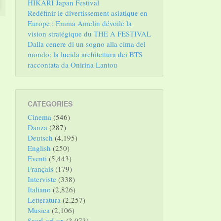
HIKARI Japan Festival
Redéfinir le divertissement asiatique en
Europe : Emma Amelin dévoile la
vision stratégique du THE A FESTIVAL
Dalla cenere di un sogno alla cima del
mondo: la lucida architettura dei BTS
raccontata da Onirina Lantou
CATEGORIES
Cinema
(546)
Danza
(287)
Deutsch
(4,195)
English
(250)
Eventi
(5,443)
Français
(179)
Interviste
(338)
Italiano
(2,826)
Letteratura
(2,257)
Musica
(2,106)
SaarLorLux
(3,073)