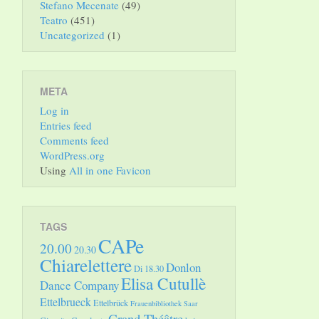
Stefano Mecenate
(49)
Teatro
(451)
Uncategorized
(1)
META
Log in
Entries feed
Comments feed
WordPress.org
Using
All in one Favicon
TAGS
CAPe
20.00
20.30
Chiarelettere
Donlon
Di 18.30
Elisa Cutullè
Dance Company
Ettelbrueck
Ettelbrück
Frauenbibliothek Saar
Grand Théâtre