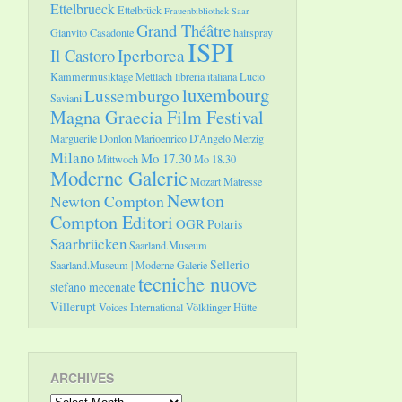
Ettelbrueck
Ettelbrück
Frauenbibliothek Saar
Grand Théâtre
Gianvito Casadonte
hairspray
ISPI
Il Castoro
Iperborea
Kammermusiktage Mettlach
libreria italiana
Lucio
luxembourg
Lussemburgo
Saviani
Magna Graecia Film Festival
Marguerite Donlon
Marioenrico D'Angelo
Merzig
Milano
Mo 17.30
Mittwoch
Mo 18.30
Moderne Galerie
Mozart
Mätresse
Newton
Newton Compton
Compton Editori
OGR
Polaris
Saarbrücken
Saarland.Museum
Sellerio
Saarland.Museum | Moderne Galerie
tecniche nuove
stefano mecenate
Villerupt
Voices International
Völklinger Hütte
ARCHIVES
Archives