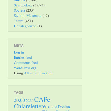
SaarLorLux
(3,073)
Società
(235)
Stefano Mecenate
(49)
Teatro
(451)
Uncategorized
(1)
META
Log in
Entries feed
Comments feed
WordPress.org
Using
All in one Favicon
TAGS
CAPe
20.00
20.30
Chiarelettere
Donlon
Di 18.30