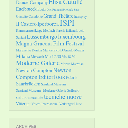
Elisa Cutullè
Dance Company
Ettelbrueck
Ettelbrück
Frauenbibliothek Saar
Grand Théâtre
Gianvito Casadonte
hairspray
ISPI
Il Castoro
Iperborea
Kammermusiktage Mettlach
libreria italiana
Lucio
luxembourg
Lussemburgo
Saviani
Magna Graecia Film Festival
Marguerite Donlon
Marioenrico D'Angelo
Merzig
Milano
Mo 17.30
Mittwoch
Mo 18.30
Moderne Galerie
Mozart
Mätresse
Newton
Newton Compton
Compton Editori
OGR
Polaris
Saarbrücken
Saarland.Museum
Sellerio
Saarland.Museum | Moderne Galerie
tecniche nuove
stefano mecenate
Villerupt
Voices International
Völklinger Hütte
ARCHIVES