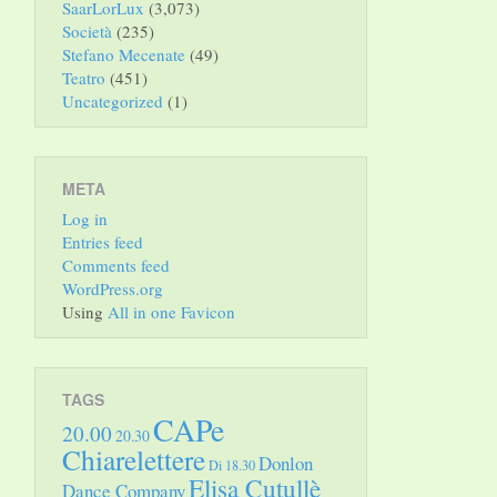
SaarLorLux
(3,073)
Società
(235)
Stefano Mecenate
(49)
Teatro
(451)
Uncategorized
(1)
META
Log in
Entries feed
Comments feed
WordPress.org
Using
All in one Favicon
TAGS
CAPe
20.00
20.30
Chiarelettere
Donlon
Di 18.30
Elisa Cutullè
Dance Company