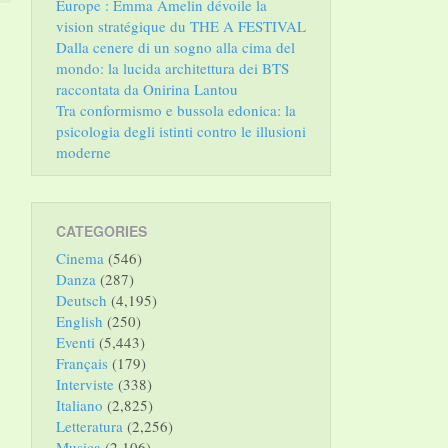
Europe : Emma Amelin dévoile la
vision stratégique du THE A FESTIVAL
Dalla cenere di un sogno alla cima del
mondo: la lucida architettura dei BTS
raccontata da Onirina Lantou
Tra conformismo e bussola edonica: la
psicologia degli istinti contro le illusioni
moderne
CATEGORIES
Cinema
(546)
Danza
(287)
Deutsch
(4,195)
English
(250)
Eventi
(5,443)
Français
(179)
Interviste
(338)
Italiano
(2,825)
Letteratura
(2,256)
Musica
(2,106)