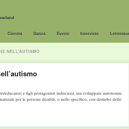
aarland
Cinema
Danza
Eventi
Interviste
Letteratu
IE NELL’AUTISMO
ell’autismo
educatori e figli protagonisti indiscussi, ma sviluppare autonomie
o naturale per le persone disabili, o nello specifico, con disturbo dello