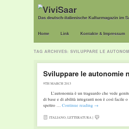
Das deutsch-italienische Kulturmagazin im S
Main menu
Skip
Home
Link
Kontakte & Impressum
to
content
TAG ARCHIVES:
SVILUPPARE LE AUTONOM
Sviluppare le autonomie n
9TH MARCH 2013
L’autonomia è un traguardo che vede genitori/
di base e di abilità integranti non è così facile 
spettro …
Continue reading
→
ITALIANO
,
LETTERATURA
|