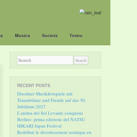
ra
Musica
Società
Teatro
RECENT POSTS
Dresdner Musikfestspiele mit
Traumbilanz und Freude auf das 50.
Jubiläum 2027
L’anima del Sol Levante conquista
Berlino: prima edizione del NATSU
HIKARI Japan Festival
Redéfinir le divertissement asiatique en