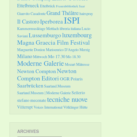
Ettelbrueck
Ettelbrück
Frauenbibliothek Saar
Grand Théâtre
Gianvito Casadonte
hairspray
ISPI
Il Castoro
Iperborea
Kammermusiktage Mettlach
libreria italiana
Lucio
luxembourg
Lussemburgo
Saviani
Magna Graecia Film Festival
Marguerite Donlon
Marioenrico D'Angelo
Merzig
Milano
Mo 17.30
Mittwoch
Mo 18.30
Moderne Galerie
Mozart
Mätresse
Newton
Newton Compton
Compton Editori
OGR
Polaris
Saarbrücken
Saarland.Museum
Sellerio
Saarland.Museum | Moderne Galerie
tecniche nuove
stefano mecenate
Villerupt
Voices International
Völklinger Hütte
ARCHIVES