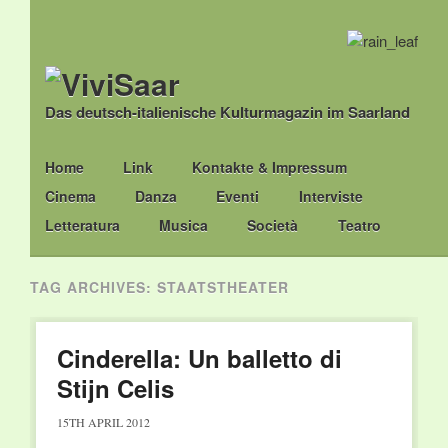
Das deutsch-italienische Kulturmagazin im Saarland
Main menu
Skip
Home
Link
Kontakte & Impressum
to
Cinema
Danza
Eventi
Interviste
content
Letteratura
Musica
Società
Teatro
TAG ARCHIVES:
STAATSTHEATER
Cinderella: Un balletto di
Stijn Celis
15TH APRIL 2012