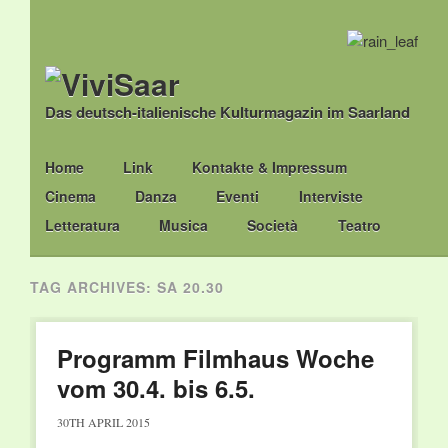
Das deutsch-italienische Kulturmagazin im Saarland
Main menu
Skip
Home
Link
Kontakte & Impressum
to
Cinema
Danza
Eventi
Interviste
content
Letteratura
Musica
Società
Teatro
TAG ARCHIVES:
SA 20.30
Programm Filmhaus Woche
vom 30.4. bis 6.5.
30TH APRIL 2015