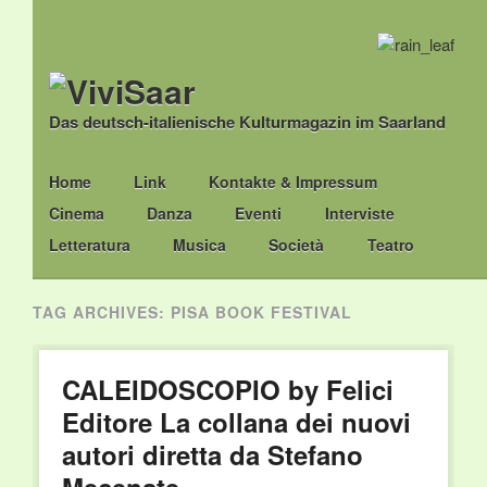
Das deutsch-italienische Kulturmagazin im Saarland
Main menu
Skip
Home
Link
Kontakte & Impressum
to
Cinema
Danza
Eventi
Interviste
content
Letteratura
Musica
Società
Teatro
TAG ARCHIVES:
PISA BOOK FESTIVAL
CALEIDOSCOPIO by Felici
Editore La collana dei nuovi
autori diretta da Stefano