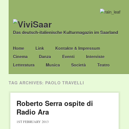
Das deutsch-italienische Kulturmagazin im Saarland
Main menu
Skip
Home
Link
Kontakte & Impressum
to
Cinema
Danza
Eventi
Interviste
content
Letteratura
Musica
Società
Teatro
TAG ARCHIVES:
PAOLO TRAVELLI
Roberto Serra ospite di
Radio Ara
1ST FEBRUARY 2013