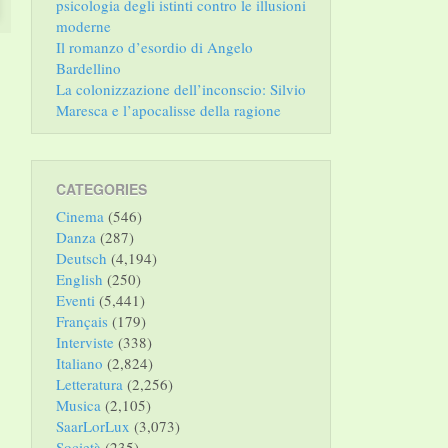
psicologia degli istinti contro le illusioni
moderne
Il romanzo d’esordio di Angelo
Bardellino
La colonizzazione dell’inconscio: Silvio
Maresca e l’apocalisse della ragione
CATEGORIES
Cinema
(546)
Danza
(287)
Deutsch
(4,194)
English
(250)
Eventi
(5,441)
Français
(179)
Interviste
(338)
Italiano
(2,824)
Letteratura
(2,256)
Musica
(2,105)
SaarLorLux
(3,073)
Società
(235)