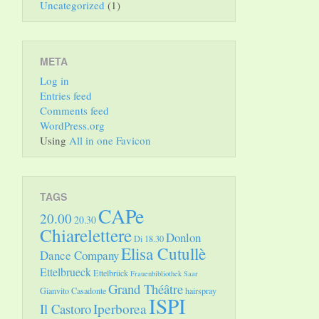
Uncategorized
(1)
META
Log in
Entries feed
Comments feed
WordPress.org
Using
All in one Favicon
TAGS
CAPe
20.00
20.30
Chiarelettere
Donlon
Di 18.30
Elisa Cutullè
Dance Company
Ettelbrueck
Ettelbrück
Frauenbibliothek Saar
Grand Théâtre
Gianvito Casadonte
hairspray
ISPI
Il Castoro
Iperborea