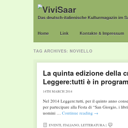
Das deutsch-italienische Kulturmagazin im S
Main menu
Skip
Home
Link
Kontakte & Impressum
to
content
TAG ARCHIVES:
NOVIELLO
La quinta edizione della c
Leggere:tutti è in program
14TH MARCH 2014
Nel 2014 Leggere:tutti, per il quinto anno conse
per partecipare alla Festa di “San Giorgio, i libr
uomini …
Continue reading
→
EVENTI
,
ITALIANO
,
LETTERATURA
|