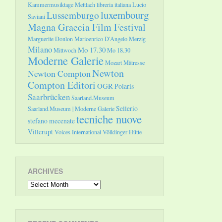
Kammermusiktage Mettlach
libreria italiana
Lucio
luxembourg
Lussemburgo
Saviani
Magna Graecia Film Festival
Marguerite Donlon
Marioenrico D'Angelo
Merzig
Milano
Mo 17.30
Mittwoch
Mo 18.30
Moderne Galerie
Mozart
Mätresse
Newton
Newton Compton
Compton Editori
OGR
Polaris
Saarbrücken
Saarland.Museum
Sellerio
Saarland.Museum | Moderne Galerie
tecniche nuove
stefano mecenate
Villerupt
Voices International
Völklinger Hütte
ARCHIVES
Archives