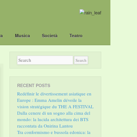
ra
Musica
Società
Teatro
RECENT POSTS
Redéfinir le divertissement asiatique en
Europe : Emma Amelin dévoile la
vision stratégique du THE A FESTIVAL
Dalla cenere di un sogno alla cima del
mondo: la lucida architettura dei BTS
raccontata da Onirina Lantou
Tra conformismo e bussola edonica: la