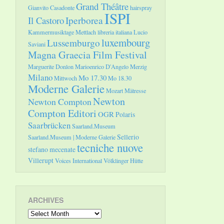
Grand Théâtre
Gianvito Casadonte
hairspray
ISPI
Il Castoro
Iperborea
Kammermusiktage Mettlach
libreria italiana
Lucio
luxembourg
Lussemburgo
Saviani
Magna Graecia Film Festival
Marguerite Donlon
Marioenrico D'Angelo
Merzig
Milano
Mo 17.30
Mittwoch
Mo 18.30
Moderne Galerie
Mozart
Mätresse
Newton
Newton Compton
Compton Editori
OGR
Polaris
Saarbrücken
Saarland.Museum
Sellerio
Saarland.Museum | Moderne Galerie
tecniche nuove
stefano mecenate
Villerupt
Voices International
Völklinger Hütte
ARCHIVES
Archives