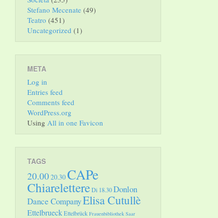
Stefano Mecenate
(49)
Teatro
(451)
Uncategorized
(1)
META
Log in
Entries feed
Comments feed
WordPress.org
Using
All in one Favicon
TAGS
CAPe
20.00
20.30
Chiarelettere
Donlon
Di 18.30
Elisa Cutullè
Dance Company
Ettelbrueck
Ettelbrück
Frauenbibliothek Saar