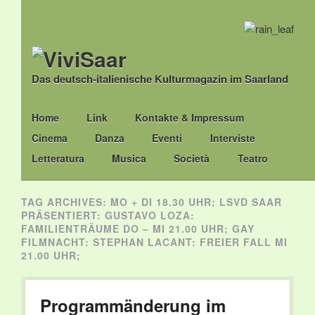
Das deutsch-italienische Kulturmagazin im Saarland
Main menu
Skip
Home
Link
Kontakte & Impressum
to
Cinema
Danza
Eventi
Interviste
content
Letteratura
Musica
Società
Teatro
TAG ARCHIVES:
MO + DI 18.30 UHR; LSVD SAAR
PRÄSENTIERT: GUSTAVO LOZA:
FAMILIENTRÄUME DO – MI 21.00 UHR; GAY
FILMNACHT: STEPHAN LACANT: FREIER FALL MI
21.00 UHR;
Programmänderung im