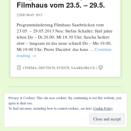
Filmhaus vom 23.5. – 29.5.
22ND MAY 2013
Programmänderung Filmhaus Saarbrücken vom
23.05. – 29.05.2013 Neu: Stefan Schaller: fünf jahre
leben Do – Di 20.00, Mi 18.30 Uhr; Sascha Seifert:
slow – langsam ist das neue schnell Do – Mo 19.00,
Mi 19.00 Uhr; Pierre Duculot: das haus …
Continue
reading
→
CINEMA
,
DEUTSCH
,
EVENTI
,
SAARLORLUX
|
Website by Diamond Visions
Privacy & Cookies: This site uses cookies. By continuing to use this website, you
agree to their use.
To find out more, including how to control cookies, see here:
Cookie Policy