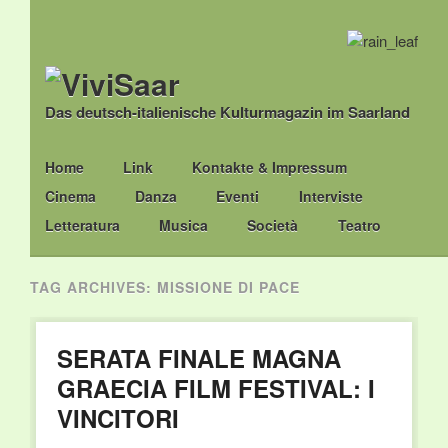
Das deutsch-italienische Kulturmagazin im Saarland
Main menu
Skip
Home
Link
Kontakte & Impressum
to
Cinema
Danza
Eventi
Interviste
content
Letteratura
Musica
Società
Teatro
TAG ARCHIVES:
MISSIONE DI PACE
SERATA FINALE MAGNA
GRAECIA FILM FESTIVAL: I
VINCITORI