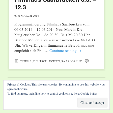
12.3
6TH MARCH 2014
Programmänderung Filmhaus Saarbrücken vom
06.03.2014 – 12.03.2014 Neu: Marvin Kren:
blutgletscher Do – So 20.30, Di + Mi 20.30 Uhr,
Beatrice Möller: alles was wir wollen Fr – Mi 19.00
Uhr, Wir verlängern: Emmanuelle Bercot: madame
empfiehlt sich Fr – …
Continue reading
→
CINEMA
,
DEUTSCH
,
EVENTI
,
SAARLORLUX
|
Privacy & Cookies: This site uses cookies. By continuing to use this website, you
Website by Diamond Visions
agree to their use.
To find out more, including how to control cookies, see here:
Cookie Policy