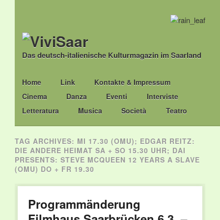
Das deutsch-italienische Kulturmagazin im Saarland
Main menu
Skip
Home
Link
Kontakte & Impressum
to
Cinema
Danza
Eventi
Interviste
content
Letteratura
Musica
Società
Teatro
TAG ARCHIVES:
MI 17.30 (OMU); EDGAR REITZ:
DIE ANDERE HEIMAT SA + SO 15.30 UHR; DAI
PRESENTS: STEVE MCQUEEN 12 YEARS A SLAVE
(OMU) DO + FR 19.30
Programmänderung
Filmhaus Saarbrücken 6.3. –