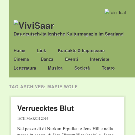
Das deutsch-italienische Kulturmagazin im Saarland
Main menu
Skip
Home
Link
Kontakte & Impressum
to
Cinema
Danza
Eventi
Interviste
content
Letteratura
Musica
Società
Teatro
TAG ARCHIVES:
MARIE WOLF
Verruecktes Blut
16TH MARCH 2014
Nel pezzo di di Nurkun Erpulkat e Jens Hillje nella
messa in scena di Jörg Wesemüller (regia) e Jasna