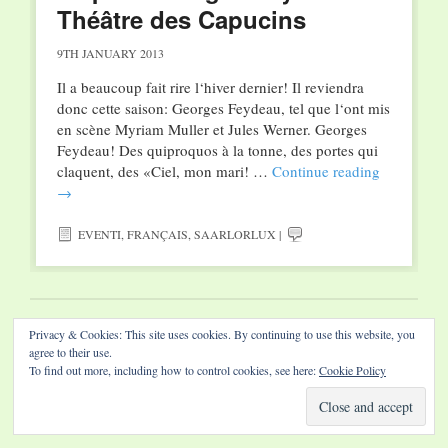
Théâtre des Capucins
9TH JANUARY 2013
Il a beaucoup fait rire l‘hiver dernier! Il reviendra
donc cette saison: Georges Feydeau, tel que l‘ont mis
en scène Myriam Muller et Jules Werner. Georges
Feydeau! Des quiproquos à la tonne, des portes qui
claquent, des «Ciel, mon mari! …
Continue reading
→
EVENTI
,
FRANÇAIS
,
SAARLORLUX
|
Website by Diamond Visions
Privacy & Cookies: This site uses cookies. By continuing to use this website, you
agree to their use.
To find out more, including how to control cookies, see here:
Cookie Policy