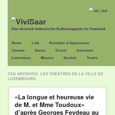
Das deutsch-italienische Kulturmagazin im Saarland
Main menu
Skip
Home
Link
Kontakte & Impressum
to
Cinema
Danza
Eventi
Interviste
content
Letteratura
Musica
Società
Teatro
TAG ARCHIVES:
LES THÉÂTRES DE LA VILLE DE
LUXEMBOURG
«La longue et heureuse vie
de M. et Mme Toudoux»
d’après Georges Feydeau au