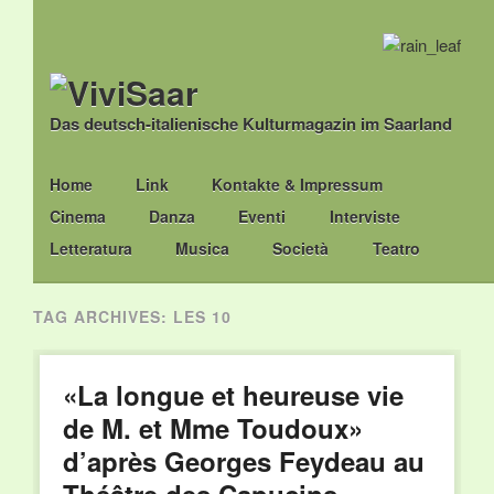
Das deutsch-italienische Kulturmagazin im Saarland
Main menu
Skip
Home
Link
Kontakte & Impressum
to
Cinema
Danza
Eventi
Interviste
content
Letteratura
Musica
Società
Teatro
TAG ARCHIVES:
LES 10
«La longue et heureuse vie
de M. et Mme Toudoux»
d’après Georges Feydeau au