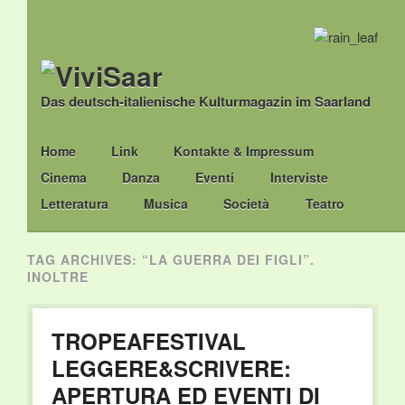
Das deutsch-italienische Kulturmagazin im Saarland
Main menu
Skip
Home
Link
Kontakte & Impressum
to
Cinema
Danza
Eventi
Interviste
content
Letteratura
Musica
Società
Teatro
TAG ARCHIVES:
“LA GUERRA DEI FIGLI”.
INOLTRE
TROPEAFESTIVAL
LEGGERE&SCRIVERE:
APERTURA ED EVENTI DI