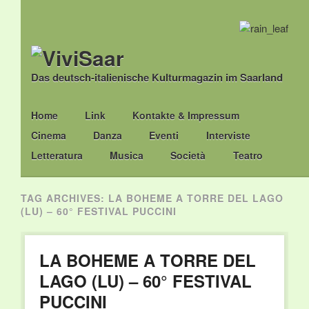
Das deutsch-italienische Kulturmagazin im Saarland
Main menu
Skip
Home
Link
Kontakte & Impressum
to
Cinema
Danza
Eventi
Interviste
content
Letteratura
Musica
Società
Teatro
TAG ARCHIVES:
LA BOHEME A TORRE DEL LAGO
(LU) – 60° FESTIVAL PUCCINI
LA BOHEME A TORRE DEL
LAGO (LU) – 60° FESTIVAL
PUCCINI