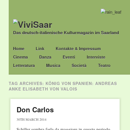
Das deutsch-italienische Kulturmagazin im Saarland
Main menu
Skip
Home
Link
Kontakte & Impressum
to
Cinema
Danza
Eventi
Interviste
content
Letteratura
Musica
Società
Teatro
TAG ARCHIVES:
KÖNIG VON SPANIEN: ANDREAS
ANKE ELISABETH VON VALOIS
Don Carlos
30TH MARCH 2014
Schiller sembra farla da maggiore in questo periodo.