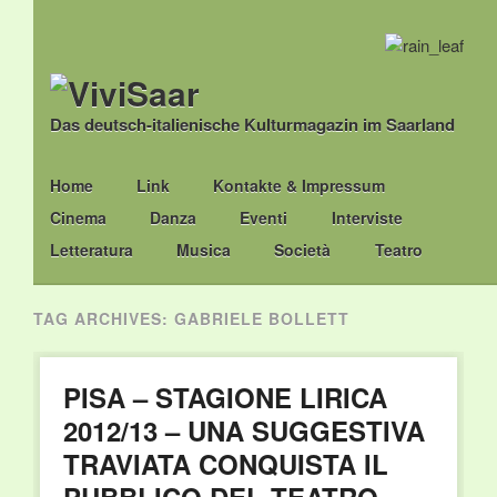
Das deutsch-italienische Kulturmagazin im Saarland
Main menu
Skip
Home
Link
Kontakte & Impressum
to
Cinema
Danza
Eventi
Interviste
content
Letteratura
Musica
Società
Teatro
TAG ARCHIVES:
GABRIELE BOLLETT
PISA – STAGIONE LIRICA
2012/13 – UNA SUGGESTIVA
TRAVIATA CONQUISTA IL