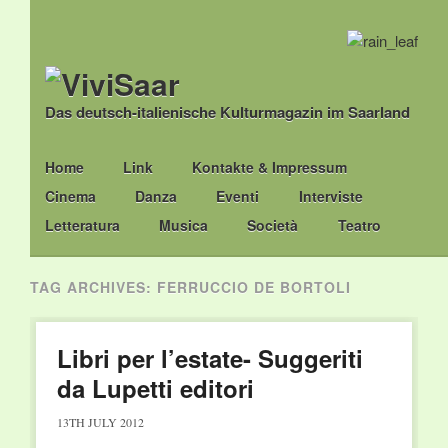
Das deutsch-italienische Kulturmagazin im Saarland
Main menu
Skip
Home
Link
Kontakte & Impressum
to
Cinema
Danza
Eventi
Interviste
content
Letteratura
Musica
Società
Teatro
TAG ARCHIVES:
FERRUCCIO DE BORTOLI
Libri per l’estate- Suggeriti
da Lupetti editori
13TH JULY 2012