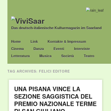
Das deutsch-italienische Kulturmagazin im Saarland
Main menu
Skip
Home
Link
Kontakte & Impressum
to
Cinema
Danza
Eventi
Interviste
content
Letteratura
Musica
Società
Teatro
TAG ARCHIVES:
FELICI EDITORE
UNA PISANA VINCE LA
SEZIONE SAGGISTICA DEL
PREMIO NAZIONALE TERME