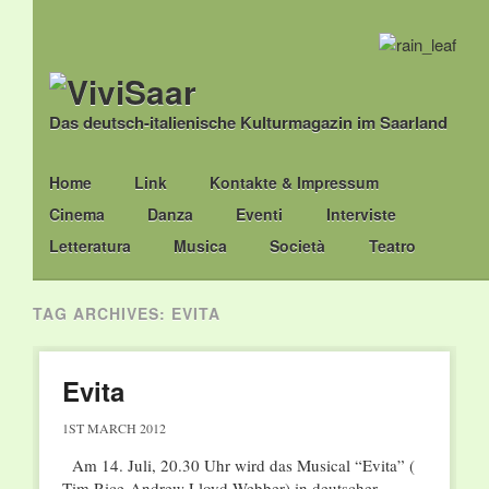
Das deutsch-italienische Kulturmagazin im Saarland
Main menu
Skip
Home
Link
Kontakte & Impressum
to
Cinema
Danza
Eventi
Interviste
content
Letteratura
Musica
Società
Teatro
TAG ARCHIVES:
EVITA
Evita
1ST MARCH 2012
Am 14. Juli, 20.30 Uhr wird das Musical “Evita” (
Tim Rice-Andrew Lloyd Webber) in deutscher