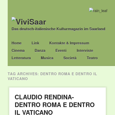
Das deutsch-italienische Kulturmagazin im Saarland
Main menu
Skip
Home
Link
Kontakte & Impressum
to
Cinema
Danza
Eventi
Interviste
content
Letteratura
Musica
Società
Teatro
TAG ARCHIVES:
DENTRO ROMA E DENTRO IL
VATICANO
CLAUDIO RENDINA-
DENTRO ROMA E DENTRO
IL VATICANO