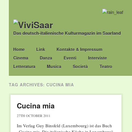
Das deutsch-italienische Kulturmagazin im Saarland
Main menu
Skip
Home
Link
Kontakte & Impressum
to
Cinema
Danza
Eventi
Interviste
content
Letteratura
Musica
Società
Teatro
TAG ARCHIVES:
CUCINA MIA
Cucina mia
27TH OCTOBER 2011
Im Verlag Guy Binsfeld (Luxembourg) ist das Buch
„Cucina mia. Die italienische Küche in Luxemburg“