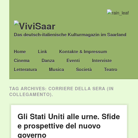
Das deutsch-italienische Kulturmagazin im Saarland
Main menu
Skip
Home
Link
Kontakte & Impressum
to
Cinema
Danza
Eventi
Interviste
content
Letteratura
Musica
Società
Teatro
TAG ARCHIVES:
CORRIERE DELLA SERA (IN
COLLEGAMENTO).
Gli Stati Uniti alle urne. Sfide
e prospettive del nuovo
governo