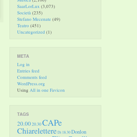
SaarLorLux
(3,073)
Società
(235)
Stefano Mecenate
(49)
Teatro
(451)
Uncategorized
(1)
META
Log in
Entries feed
Comments feed
WordPress.org
Using
All in one Favicon
TAGS
CAPe
20.00
20.30
Chiarelettere
Donlon
Di 18.30