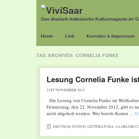
Das deutsch-italienische Kulturmagazin im S
Main menu
Skip
Home
Link
Kontakte & Impressum
to
content
TAG ARCHIVES:
CORNELIA FUNKE
Lesung Cornelia Funke ist
21ST NOVEMBER 2012
Die Lesung von Cornelia Funke im Weltkulturer
Donnerstag, den 22. November 2012, gibt es nur
nicht abgeholt werden. Wer bereits Karten …
C
DEUTSCH
,
EVENTI
,
LETTERATURA
,
SAARLORLU