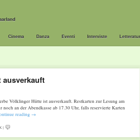
aarland
Cinema
Danza
Eventi
Interviste
Letteratu
 ausverkauft
be Völklinger Hütte ist ausverkauft. Restkarten zur Lesung am
 noch an der Abendkasse ab 17.30 Uhr, falls reservierte Karten
ontinue reading
→
X
|