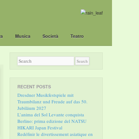
ra
Musica
Società
Teatro
RECENT POSTS
Dresdner Musikfestspiele mit
Traumbilanz und Freude auf das 50.
Jubiläum 2027
L’anima del Sol Levante conquista
Berlino: prima edizione del NATSU
HIKARI Japan Festival
Redéfinir le divertissement asiatique en