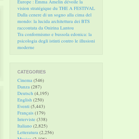
Europe : Emma Amelin dévoile la
vision stratégique du THE A FESTIVAL
Dalla cenere di un sogno alla cima del
mondo: la lucida architettura dei BTS
raccontata da Onirina Lantou
Tra conformismo e bussola edonica: la
psicologia degli istinti contro le illusioni
moderne
CATEGORIES
Cinema
(546)
Danza
(287)
Deutsch
(4,195)
English
(250)
Eventi
(5,443)
Français
(179)
Interviste
(338)
Italiano
(2,825)
Letteratura
(2,256)
Musica
(2,106)