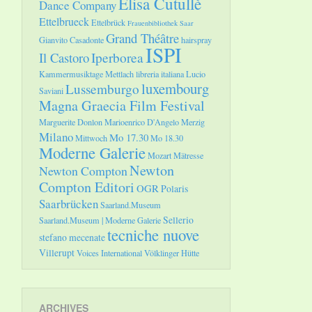
Elisa Cutullè
Dance Company
Ettelbrueck
Ettelbrück
Frauenbibliothek Saar
Grand Théâtre
Gianvito Casadonte
hairspray
ISPI
Il Castoro
Iperborea
Kammermusiktage Mettlach
libreria italiana
Lucio
luxembourg
Lussemburgo
Saviani
Magna Graecia Film Festival
Marguerite Donlon
Marioenrico D'Angelo
Merzig
Milano
Mo 17.30
Mittwoch
Mo 18.30
Moderne Galerie
Mozart
Mätresse
Newton
Newton Compton
Compton Editori
OGR
Polaris
Saarbrücken
Saarland.Museum
Sellerio
Saarland.Museum | Moderne Galerie
tecniche nuove
stefano mecenate
Villerupt
Voices International
Völklinger Hütte
ARCHIVES