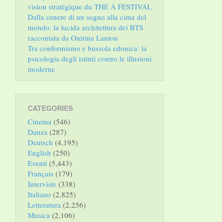
vision stratégique du THE A FESTIVAL
Dalla cenere di un sogno alla cima del
mondo: la lucida architettura dei BTS
raccontata da Onirina Lantou
Tra conformismo e bussola edonica: la
psicologia degli istinti contro le illusioni
moderne
CATEGORIES
Cinema
(546)
Danza
(287)
Deutsch
(4,195)
English
(250)
Eventi
(5,443)
Français
(179)
Interviste
(338)
Italiano
(2,825)
Letteratura
(2,256)
Musica
(2,106)