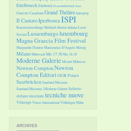
Ettelbrueck
Ettelbrück
Frauenbibliothek Saar
Grand Théâtre
Gianvito Casadonte
hairspray
ISPI
Il Castoro
Iperborea
Kammermusiktage Mettlach
libreria italiana
Lucio
luxembourg
Lussemburgo
Saviani
Magna Graecia Film Festival
Marguerite Donlon
Marioenrico D'Angelo
Merzig
Milano
Mo 17.30
Mittwoch
Mo 18.30
Moderne Galerie
Mozart
Mätresse
Newton
Newton Compton
Compton Editori
OGR
Polaris
Saarbrücken
Saarland.Museum
Sellerio
Saarland.Museum | Moderne Galerie
tecniche nuove
stefano mecenate
Villerupt
Voices International
Völklinger Hütte
ARCHIVES