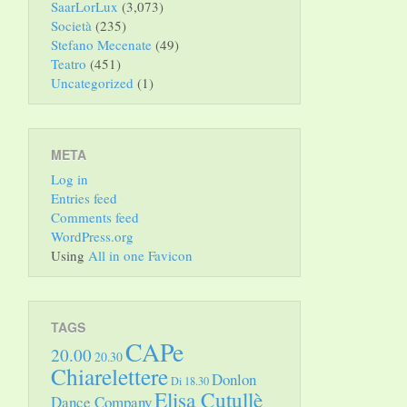
SaarLorLux
(3,073)
Società
(235)
Stefano Mecenate
(49)
Teatro
(451)
Uncategorized
(1)
META
Log in
Entries feed
Comments feed
WordPress.org
Using
All in one Favicon
TAGS
CAPe
20.00
20.30
Chiarelettere
Donlon
Di 18.30
Elisa Cutullè
Dance Company