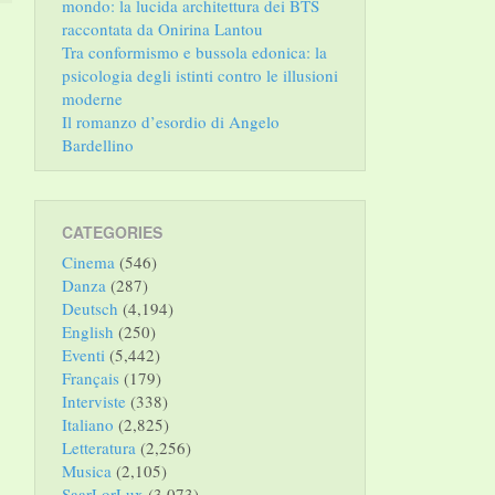
mondo: la lucida architettura dei BTS
raccontata da Onirina Lantou
Tra conformismo e bussola edonica: la
psicologia degli istinti contro le illusioni
moderne
Il romanzo d’esordio di Angelo
Bardellino
CATEGORIES
Cinema
(546)
Danza
(287)
Deutsch
(4,194)
English
(250)
Eventi
(5,442)
Français
(179)
Interviste
(338)
Italiano
(2,825)
Letteratura
(2,256)
Musica
(2,105)
SaarLorLux
(3,073)