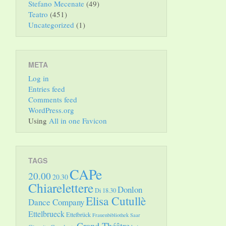
Stefano Mecenate
(49)
Teatro
(451)
Uncategorized
(1)
META
Log in
Entries feed
Comments feed
WordPress.org
Using
All in one Favicon
TAGS
CAPe
20.00
20.30
Chiarelettere
Donlon
Di 18.30
Elisa Cutullè
Dance Company
Ettelbrueck
Ettelbrück
Frauenbibliothek Saar
Grand Théâtre