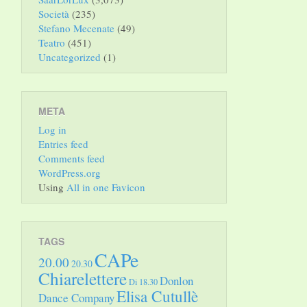
Società
(235)
Stefano Mecenate
(49)
Teatro
(451)
Uncategorized
(1)
META
Log in
Entries feed
Comments feed
WordPress.org
Using
All in one Favicon
TAGS
CAPe
20.00
20.30
Chiarelettere
Donlon
Di 18.30
Elisa Cutullè
Dance Company