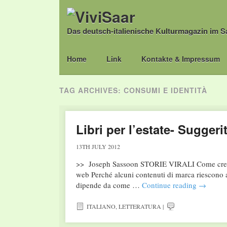
Das deutsch-italienische Kulturmagazin im S
Main menu
Skip
Home
Link
Kontakte & Impressum
to
content
TAG ARCHIVES:
CONSUMI E IDENTITÀ
Libri per l’estate- Suggerit
13TH JULY 2012
>> Joseph Sassoon STORIE VIRALI Come creare 
web Perché alcuni contenuti di marca riescono a 
dipende da come …
Continue reading
→
ITALIANO
,
LETTERATURA
|