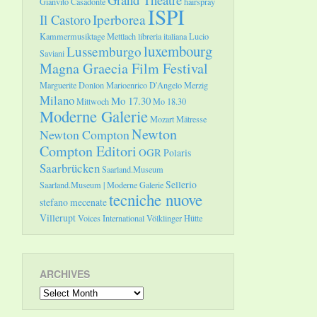
Gianvito Casadonte
hairspray
ISPI
Il Castoro
Iperborea
Kammermusiktage Mettlach
libreria italiana
Lucio
luxembourg
Lussemburgo
Saviani
Magna Graecia Film Festival
Marguerite Donlon
Marioenrico D'Angelo
Merzig
Milano
Mo 17.30
Mittwoch
Mo 18.30
Moderne Galerie
Mozart
Mätresse
Newton
Newton Compton
Compton Editori
OGR
Polaris
Saarbrücken
Saarland.Museum
Sellerio
Saarland.Museum | Moderne Galerie
tecniche nuove
stefano mecenate
Villerupt
Voices International
Völklinger Hütte
ARCHIVES
Archives