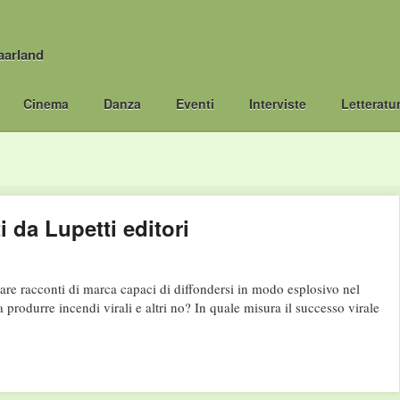
aarland
Cinema
Danza
Eventi
Interviste
Letteratu
i da Lupetti editori
racconti di marca capaci di diffondersi in modo esplosivo nel
produrre incendi virali e altri no? In quale misura il successo virale