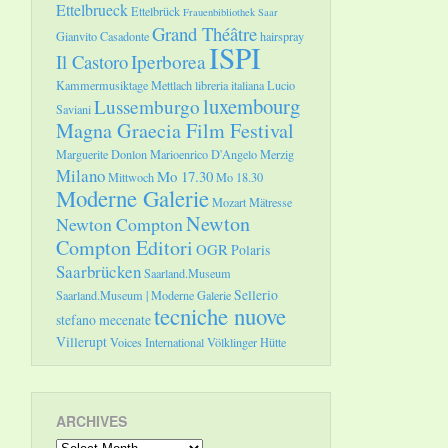
Ettelbrueck
Ettelbrück
Frauenbibliothek Saar
Grand Théâtre
Gianvito Casadonte
hairspray
ISPI
Il Castoro
Iperborea
Kammermusiktage Mettlach
libreria italiana
Lucio
luxembourg
Lussemburgo
Saviani
Magna Graecia Film Festival
Marguerite Donlon
Marioenrico D'Angelo
Merzig
Milano
Mo 17.30
Mittwoch
Mo 18.30
Moderne Galerie
Mozart
Mätresse
Newton
Newton Compton
Compton Editori
OGR
Polaris
Saarbrücken
Saarland.Museum
Sellerio
Saarland.Museum | Moderne Galerie
tecniche nuove
stefano mecenate
Villerupt
Voices International
Völklinger Hütte
ARCHIVES
Archives