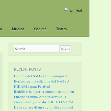
ra
Musica
Società
Teatro
RECENT POSTS
L’anima del Sol Levante conquista
Berlino: prima edizione del NATSU
HIKARI Japan Festival
Redéfinir le divertissement asiatique en
Europe : Emma Amelin dévoile la
vision stratégique du THE A FESTIVAL
Dalla cenere di un sogno alla cima del