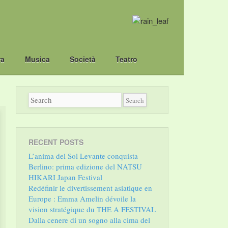
ra
Musica
Società
Teatro
RECENT POSTS
L’anima del Sol Levante conquista
Berlino: prima edizione del NATSU
HIKARI Japan Festival
Redéfinir le divertissement asiatique en
Europe : Emma Amelin dévoile la
vision stratégique du THE A FESTIVAL
Dalla cenere di un sogno alla cima del