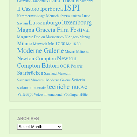
Gianvito Casadonte
hairspray
ISPI
Il Castoro
Iperborea
Kammermusiktage Mettlach
libreria italiana
Lucio
luxembourg
Lussemburgo
Saviani
Magna Graecia Film Festival
Marguerite Donlon
Marioenrico D'Angelo
Merzig
Milano
Mo 17.30
Mittwoch
Mo 18.30
Moderne Galerie
Mozart
Mätresse
Newton
Newton Compton
Compton Editori
OGR
Polaris
Saarbrücken
Saarland.Museum
Sellerio
Saarland.Museum | Moderne Galerie
tecniche nuove
stefano mecenate
Villerupt
Voices International
Völklinger Hütte
ARCHIVES
Archives