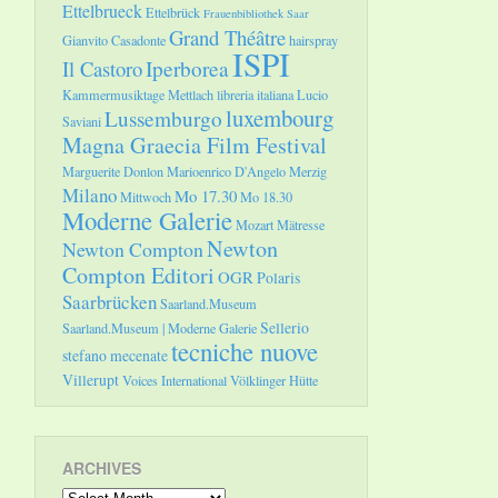
Ettelbrueck
Ettelbrück
Frauenbibliothek Saar
Grand Théâtre
Gianvito Casadonte
hairspray
ISPI
Il Castoro
Iperborea
Kammermusiktage Mettlach
libreria italiana
Lucio
luxembourg
Lussemburgo
Saviani
Magna Graecia Film Festival
Marguerite Donlon
Marioenrico D'Angelo
Merzig
Milano
Mo 17.30
Mittwoch
Mo 18.30
Moderne Galerie
Mozart
Mätresse
Newton
Newton Compton
Compton Editori
OGR
Polaris
Saarbrücken
Saarland.Museum
Sellerio
Saarland.Museum | Moderne Galerie
tecniche nuove
stefano mecenate
Villerupt
Voices International
Völklinger Hütte
ARCHIVES
Archives