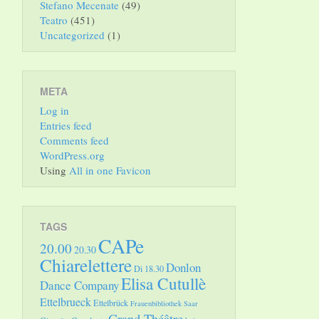
Stefano Mecenate
(49)
Teatro
(451)
Uncategorized
(1)
META
Log in
Entries feed
Comments feed
WordPress.org
Using
All in one Favicon
TAGS
CAPe
20.00
20.30
Chiarelettere
Donlon
Di 18.30
Elisa Cutullè
Dance Company
Ettelbrueck
Ettelbrück
Frauenbibliothek Saar
Grand Théâtre