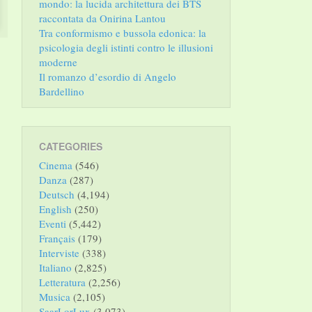
mondo: la lucida architettura dei BTS
raccontata da Onirina Lantou
Tra conformismo e bussola edonica: la
psicologia degli istinti contro le illusioni
moderne
Il romanzo d’esordio di Angelo
Bardellino
CATEGORIES
Cinema
(546)
Danza
(287)
Deutsch
(4,194)
English
(250)
Eventi
(5,442)
Français
(179)
Interviste
(338)
Italiano
(2,825)
Letteratura
(2,256)
Musica
(2,105)
SaarLorLux
(3,073)