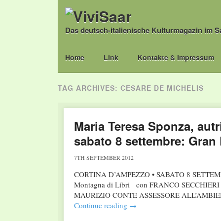
Das deutsch-italienische Kulturmagazin im S
Main menu
Skip
Home
Link
Kontakte & Impressum
to
content
TAG ARCHIVES:
CESARE DE MICHELIS
Maria Teresa Sponza, autri
sabato 8 settembre: Gran 
7TH SEPTEMBER 2012
CORTINA D’AMPEZZO • SABATO 8 SETTEMBRE
Montagna di Libri con FRANCO SECCHI
MAURIZIO CONTE ASSESSORE ALL’AMBIEN
Continue reading
→