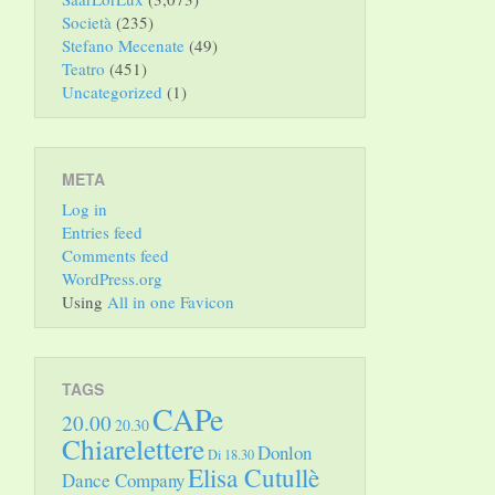
Società
(235)
Stefano Mecenate
(49)
Teatro
(451)
Uncategorized
(1)
META
Log in
Entries feed
Comments feed
WordPress.org
Using
All in one Favicon
TAGS
CAPe
20.00
20.30
Chiarelettere
Donlon
Di 18.30
Elisa Cutullè
Dance Company