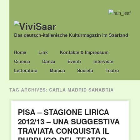
Das deutsch-italienische Kulturmagazin im Saarland
Main menu
Skip
Home
Link
Kontakte & Impressum
to
Cinema
Danza
Eventi
Interviste
content
Letteratura
Musica
Società
Teatro
TAG ARCHIVES:
CARLA MADRID SANABRIA
PISA – STAGIONE LIRICA
2012/13 – UNA SUGGESTIVA
TRAVIATA CONQUISTA IL