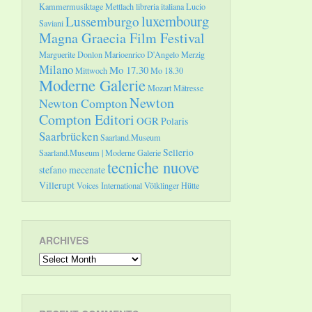
Kammermusiktage Mettlach
libreria italiana
Lucio
luxembourg
Lussemburgo
Saviani
Magna Graecia Film Festival
Marguerite Donlon
Marioenrico D'Angelo
Merzig
Milano
Mo 17.30
Mittwoch
Mo 18.30
Moderne Galerie
Mozart
Mätresse
Newton
Newton Compton
Compton Editori
OGR
Polaris
Saarbrücken
Saarland.Museum
Sellerio
Saarland.Museum | Moderne Galerie
tecniche nuove
stefano mecenate
Villerupt
Voices International
Völklinger Hütte
ARCHIVES
Archives