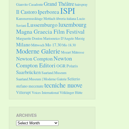
Grand Théâtre
Gianvito Casadonte
hairspray
ISPI
Il Castoro
Iperborea
Kammermusiktage Mettlach
libreria italiana
Lucio
luxembourg
Lussemburgo
Saviani
Magna Graecia Film Festival
Marguerite Donlon
Marioenrico D'Angelo
Merzig
Milano
Mo 17.30
Mittwoch
Mo 18.30
Moderne Galerie
Mozart
Mätresse
Newton
Newton Compton
Compton Editori
OGR
Polaris
Saarbrücken
Saarland.Museum
Sellerio
Saarland.Museum | Moderne Galerie
tecniche nuove
stefano mecenate
Villerupt
Voices International
Völklinger Hütte
ARCHIVES
Archives