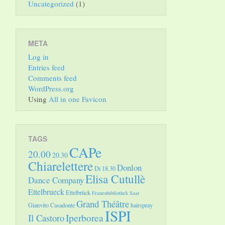
Uncategorized
(1)
META
Log in
Entries feed
Comments feed
WordPress.org
Using
All in one Favicon
TAGS
CAPe
20.00
20.30
Chiarelettere
Donlon
Di 18.30
Elisa Cutullè
Dance Company
Ettelbrueck
Ettelbrück
Frauenbibliothek Saar
Grand Théâtre
Gianvito Casadonte
hairspray
ISPI
Il Castoro
Iperborea