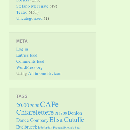
Stefano Mecenate
(49)
Teatro
(451)
Uncategorized
(1)
META
Log in
Entries feed
Comments feed
WordPress.org
Using
All in one Favicon
TAGS
CAPe
20.00
20.30
Chiarelettere
Donlon
Di 18.30
Elisa Cutullè
Dance Company
Ettelbrueck
Ettelbrück
Frauenbibliothek Saar