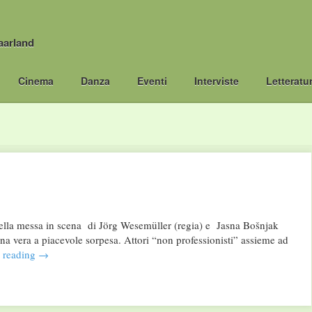
aarland
Cinema
Danza
Eventi
Interviste
Letteratu
nella messa in scena di Jörg Wesemüller (regia) e Jasna Bošnjak
na vera a piacevole sorpesa. Attori “non professionisti” assieme ad
 reading
→