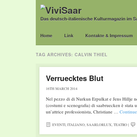
Das deutsch-italienische Kulturmagazin im S
Main menu
Skip
Home
Link
Kontakte & Impressum
to
content
TAG ARCHIVES:
CALVIN THIEL
Verruecktes Blut
16TH MARCH 2014
Nel pezzo di di Nurkun Erpulkat e Jens Hillje 
(costumi e scenografia) di saabruecken è stata u
un’attrice professionista, Christiane …
Continue
EVENTI
,
ITALIANO
,
SAARLORLUX
,
TEATRO
|