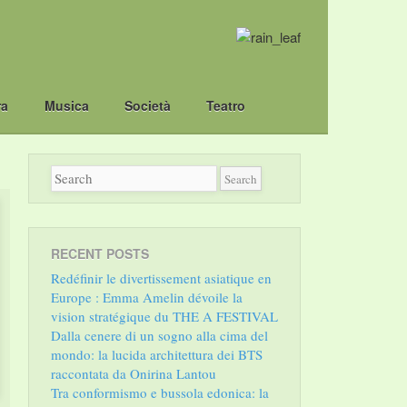
ra
Musica
Società
Teatro
RECENT POSTS
Redéfinir le divertissement asiatique en
Europe : Emma Amelin dévoile la
vision stratégique du THE A FESTIVAL
Dalla cenere di un sogno alla cima del
mondo: la lucida architettura dei BTS
raccontata da Onirina Lantou
Tra conformismo e bussola edonica: la