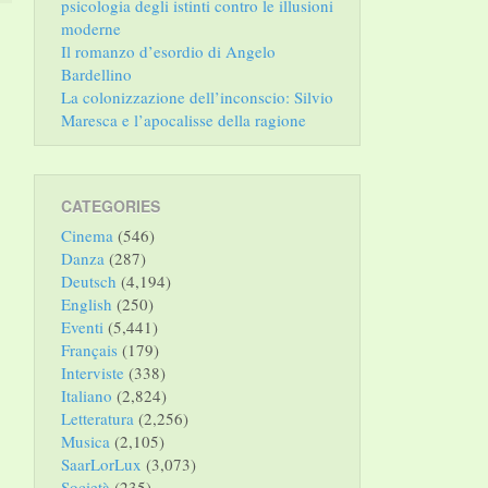
psicologia degli istinti contro le illusioni
moderne
Il romanzo d’esordio di Angelo
Bardellino
La colonizzazione dell’inconscio: Silvio
Maresca e l’apocalisse della ragione
CATEGORIES
Cinema
(546)
Danza
(287)
Deutsch
(4,194)
English
(250)
Eventi
(5,441)
Français
(179)
Interviste
(338)
Italiano
(2,824)
Letteratura
(2,256)
Musica
(2,105)
SaarLorLux
(3,073)
Società
(235)