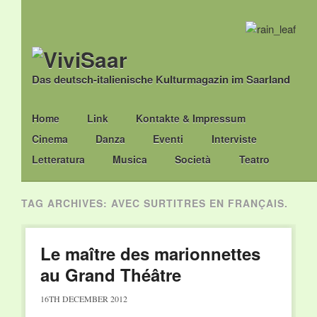
Das deutsch-italienische Kulturmagazin im Saarland
Main menu
Skip
Home
Link
Kontakte & Impressum
to
Cinema
Danza
Eventi
Interviste
content
Letteratura
Musica
Società
Teatro
TAG ARCHIVES:
AVEC SURTITRES EN FRANÇAIS.
Le maître des marionnettes
au Grand Théâtre
16TH DECEMBER 2012