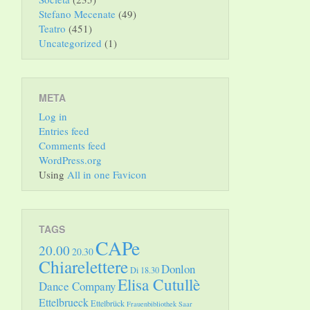
Stefano Mecenate
(49)
Teatro
(451)
Uncategorized
(1)
META
Log in
Entries feed
Comments feed
WordPress.org
Using
All in one Favicon
TAGS
CAPe
20.00
20.30
Chiarelettere
Donlon
Di 18.30
Elisa Cutullè
Dance Company
Ettelbrueck
Ettelbrück
Frauenbibliothek Saar