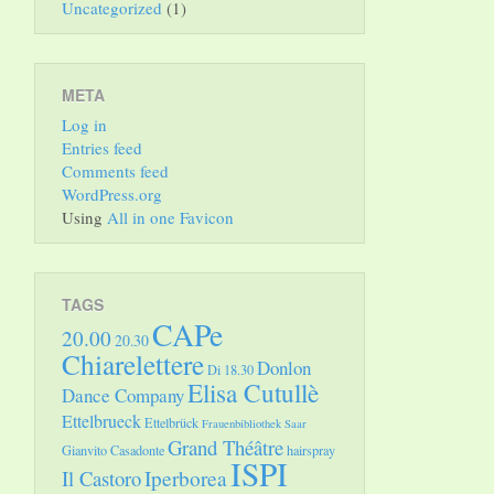
Uncategorized
(1)
META
Log in
Entries feed
Comments feed
WordPress.org
Using
All in one Favicon
TAGS
CAPe
20.00
20.30
Chiarelettere
Donlon
Di 18.30
Elisa Cutullè
Dance Company
Ettelbrueck
Ettelbrück
Frauenbibliothek Saar
Grand Théâtre
Gianvito Casadonte
hairspray
ISPI
Il Castoro
Iperborea