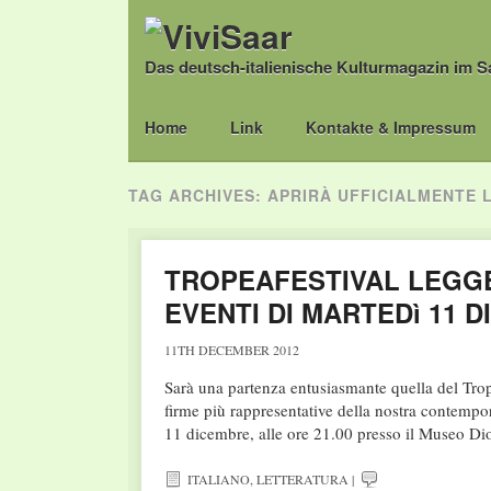
Das deutsch-italienische Kulturmagazin im S
Main menu
Skip
Home
Link
Kontakte & Impressum
to
content
TAG ARCHIVES:
APRIRÀ UFFICIALMENTE L
TROPEAFESTIVAL LEGG
EVENTI DI MARTEDì 11 
11TH DECEMBER 2012
Sarà una partenza entusiasmante quella del Trop
firme più rappresentative della nostra contempor
11 dicembre, alle ore 21.00 presso il Museo Di
ITALIANO
,
LETTERATURA
|