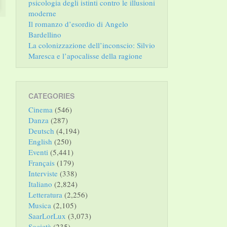
psicologia degli istinti contro le illusioni
moderne
Il romanzo d’esordio di Angelo
Bardellino
La colonizzazione dell’inconscio: Silvio
Maresca e l’apocalisse della ragione
CATEGORIES
Cinema
(546)
Danza
(287)
Deutsch
(4,194)
English
(250)
Eventi
(5,441)
Français
(179)
Interviste
(338)
Italiano
(2,824)
Letteratura
(2,256)
Musica
(2,105)
SaarLorLux
(3,073)
Società
(235)