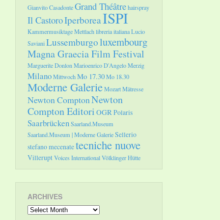
Grand Théâtre
Gianvito Casadonte
hairspray
ISPI
Il Castoro
Iperborea
Kammermusiktage Mettlach
libreria italiana
Lucio
luxembourg
Lussemburgo
Saviani
Magna Graecia Film Festival
Marguerite Donlon
Marioenrico D'Angelo
Merzig
Milano
Mo 17.30
Mittwoch
Mo 18.30
Moderne Galerie
Mozart
Mätresse
Newton
Newton Compton
Compton Editori
OGR
Polaris
Saarbrücken
Saarland.Museum
Sellerio
Saarland.Museum | Moderne Galerie
tecniche nuove
stefano mecenate
Villerupt
Voices International
Völklinger Hütte
ARCHIVES
Archives