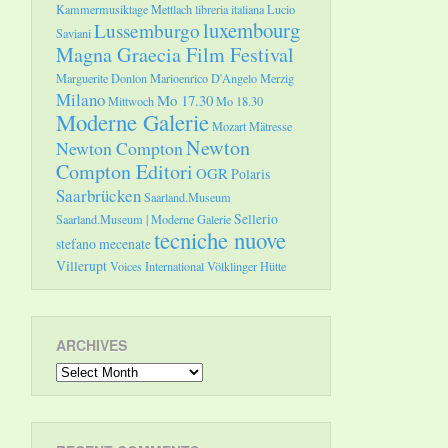
Kammermusiktage Mettlach
libreria italiana
Lucio
luxembourg
Lussemburgo
Saviani
Magna Graecia Film Festival
Marguerite Donlon
Marioenrico D'Angelo
Merzig
Milano
Mo 17.30
Mittwoch
Mo 18.30
Moderne Galerie
Mozart
Mätresse
Newton
Newton Compton
Compton Editori
OGR
Polaris
Saarbrücken
Saarland.Museum
Sellerio
Saarland.Museum | Moderne Galerie
tecniche nuove
stefano mecenate
Villerupt
Voices International
Völklinger Hütte
ARCHIVES
Archives