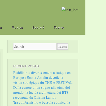
ra
Musica
Società
Teatro
RECENT POSTS
Redéfinir le divertissement asiatique en
Europe : Emma Amelin dévoile la
vision stratégique du THE A FESTIVAL
Dalla cenere di un sogno alla cima del
mondo: la lucida architettura dei BTS
raccontata da Onirina Lantou
Tra conformismo e bussola edonica: la