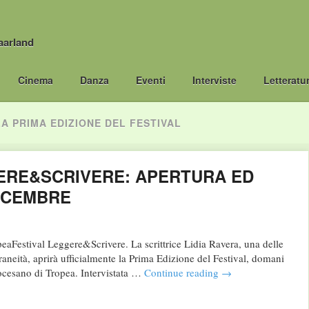
aarland
Cinema
Danza
Eventi
Interviste
Letteratu
A PRIMA EDIZIONE DEL FESTIVAL
ERE&SCRIVERE: APERTURA ED
DICEMBRE
eaFestival Leggere&Scrivere. La scrittrice Lidia Ravera, una delle
aneità, aprirà ufficialmente la Prima Edizione del Festival, domani
ocesano di Tropea. Intervistata …
Continue reading
→