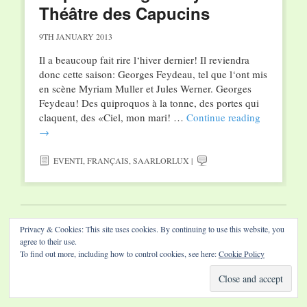
Théâtre des Capucins
9TH JANUARY 2013
Il a beaucoup fait rire l‘hiver dernier! Il reviendra
donc cette saison: Georges Feydeau, tel que l‘ont mis
en scène Myriam Muller et Jules Werner. Georges
Feydeau! Des quiproquos à la tonne, des portes qui
claquent, des «Ciel, mon mari! …
Continue reading
→
EVENTI
,
FRANÇAIS
,
SAARLORLUX
|
Website by Diamond Visions
Privacy & Cookies: This site uses cookies. By continuing to use this website, you
agree to their use.
To find out more, including how to control cookies, see here:
Cookie Policy