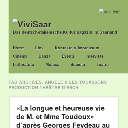
Das deutsch-italienische Kulturmagazin im Saarland
Main menu
Skip
Home
Link
Kontakte & Impressum
to
Cinema
Danza
Eventi
Interviste
content
Letteratura
Musica
Società
Teatro
TAG ARCHIVES:
ANGÈLE & LES TOCASSONS
PRODUCTION THÉÂTRE D’ESCH
«La longue et heureuse vie
de M. et Mme Toudoux»
d’après Georges Feydeau au