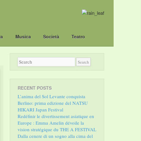
ra
Musica
Società
Teatro
RECENT POSTS
L’anima del Sol Levante conquista
Berlino: prima edizione del NATSU
HIKARI Japan Festival
Redéfinir le divertissement asiatique en
Europe : Emma Amelin dévoile la
vision stratégique du THE A FESTIVAL
Dalla cenere di un sogno alla cima del