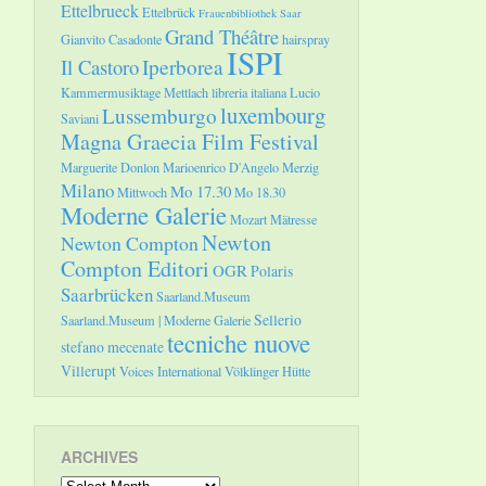
Ettelbrueck
Ettelbrück
Frauenbibliothek Saar
Grand Théâtre
Gianvito Casadonte
hairspray
ISPI
Il Castoro
Iperborea
Kammermusiktage Mettlach
libreria italiana
Lucio
luxembourg
Lussemburgo
Saviani
Magna Graecia Film Festival
Marguerite Donlon
Marioenrico D'Angelo
Merzig
Milano
Mo 17.30
Mittwoch
Mo 18.30
Moderne Galerie
Mozart
Mätresse
Newton
Newton Compton
Compton Editori
OGR
Polaris
Saarbrücken
Saarland.Museum
Sellerio
Saarland.Museum | Moderne Galerie
tecniche nuove
stefano mecenate
Villerupt
Voices International
Völklinger Hütte
ARCHIVES
Archives