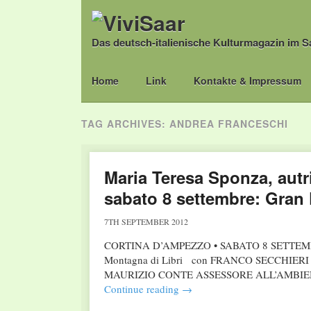
Das deutsch-italienische Kulturmagazin im S
Main menu
Skip
Home
Link
Kontakte & Impressum
to
content
TAG ARCHIVES:
ANDREA FRANCESCHI
Maria Teresa Sponza, autri
sabato 8 settembre: Gran 
7TH SEPTEMBER 2012
CORTINA D’AMPEZZO • SABATO 8 SETTEMBRE
Montagna di Libri con FRANCO SECCHI
MAURIZIO CONTE ASSESSORE ALL’AMBIEN
Continue reading
→