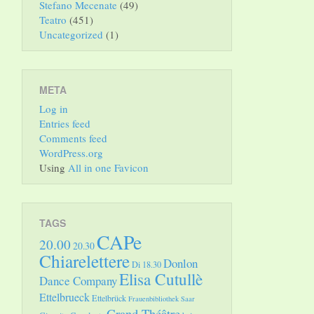
Stefano Mecenate
(49)
Teatro
(451)
Uncategorized
(1)
META
Log in
Entries feed
Comments feed
WordPress.org
Using
All in one Favicon
TAGS
CAPe
20.00
20.30
Chiarelettere
Donlon
Di 18.30
Elisa Cutullè
Dance Company
Ettelbrueck
Ettelbrück
Frauenbibliothek Saar
Grand Théâtre