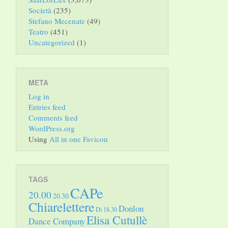
Società
(235)
Stefano Mecenate
(49)
Teatro
(451)
Uncategorized
(1)
META
Log in
Entries feed
Comments feed
WordPress.org
Using
All in one Favicon
TAGS
CAPe
20.00
20.30
Chiarelettere
Donlon
Di 18.30
Elisa Cutullè
Dance Company