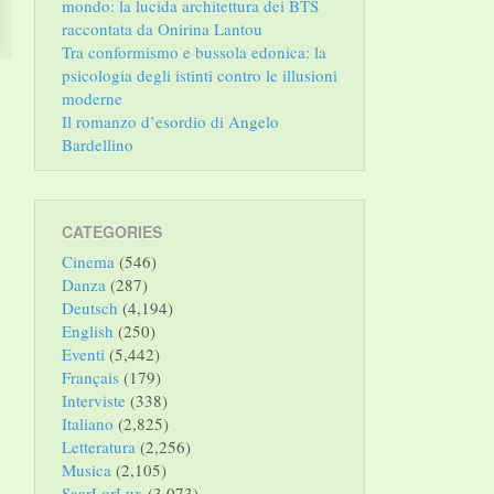
mondo: la lucida architettura dei BTS
raccontata da Onirina Lantou
Tra conformismo e bussola edonica: la
psicologia degli istinti contro le illusioni
moderne
Il romanzo d’esordio di Angelo
Bardellino
CATEGORIES
Cinema
(546)
Danza
(287)
Deutsch
(4,194)
English
(250)
Eventi
(5,442)
Français
(179)
Interviste
(338)
Italiano
(2,825)
Letteratura
(2,256)
Musica
(2,105)
SaarLorLux
(3,073)