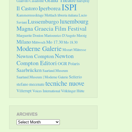
Gianvito Casadonte
hairspray
ISPI
Il Castoro
Iperborea
Kammermusiktage Mettlach
libreria italiana
Lucio
luxembourg
Lussemburgo
Saviani
Magna Graecia Film Festival
Marguerite Donlon
Marioenrico D'Angelo
Merzig
Milano
Mo 17.30
Mittwoch
Mo 18.30
Moderne Galerie
Mozart
Mätresse
Newton
Newton Compton
Compton Editori
OGR
Polaris
Saarbrücken
Saarland.Museum
Sellerio
Saarland.Museum | Moderne Galerie
tecniche nuove
stefano mecenate
Villerupt
Voices International
Völklinger Hütte
ARCHIVES
Archives