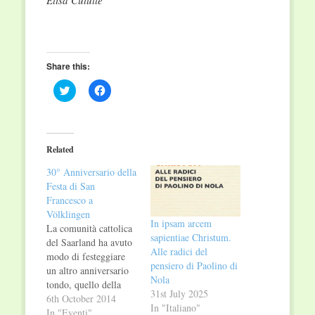
Elisa Cutullé
Share this:
Click
Click
to
to
share
share
on
on
Twitter
Facebook
(Opens
(Opens
in
in
Related
new
new
window)
window)
30° Anniversario della
Festa di San
Francesco a
Völklingen
In ipsam arcem
La comunità cattolica
sapientiae Christum.
del Saarland ha avuto
Alle radici del
modo di festeggiare
pensiero di Paolino di
un altro anniversario
Nola
tondo, quello della
31st July 2025
Festa di San
6th October 2014
In "Italiano"
Francesco a
In "Eventi"