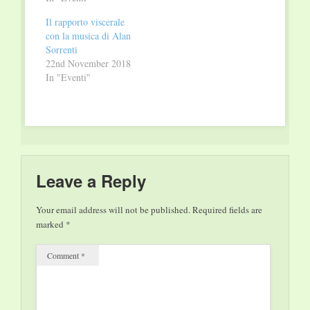
Völklingen. Sono
Il rapporto viscerale
ormai trascorsi 30
con la musica di Alan
anni che nella piccola
Sorrenti
città del Saarland,
22nd November 2018
sede della Völklinger
In "Eventi"
Hütte, bene
UNESCO, da quando
un piccolo comitato
diede vita alla Festa in
onore…
Leave a Reply
Your email address will not be published.
Required fields are
marked
*
Comment
*