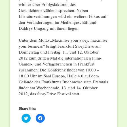
wird er über Erfolgsfaktoren des
Geschichtenerzählens sprechen. Neben
Literaturverfilmungen wird ein weiterer Fokus auf
den Veränderungen im Mediengeschäft und
Daldrys Umgang mit ihnen liegen.
Unter dem Motto „Maximise your story, maximise
your business“ bringt Frankfurt StoryDrive am
Donnerstag und Freitag, 11. und 12. Oktober
2012 zum dritten Mal die internationalen Film-,
Games-, und Verlagsbranchen in Frankfurt
zusammen. Die Konferenz findet von 10.00 –
18.00 Uhr im Saal Europa, Halle 4.0 auf dem
Gelände der Frankfurter Buchmesse statt. Erstmals
findet am Wochenende, 13. und 14. Oktober
2012, das StoryDrive Festival statt.
Share this:
Click
Click
to
to
share
share