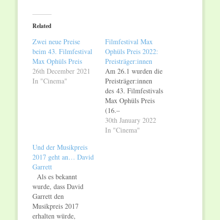
on
on
Twitter
Facebook
(Opens
(Opens
in
in
Related
new
new
window)
window)
Zwei neue Preise
Filmfestival Max
beim 43. Filmfestival
Ophüls Preis 2022:
Max Ophüls Preis
Preisträger:innen
26th December 2021
Am 26.1 wurden die
In "Cinema"
Preisträger:innen
des 43. Filmfestivals
Max Ophüls Preis
(16.–
26.1.22) bekanntgegeben.
30th January 2022
Die Preisverleihung
In "Cinema"
fand wie im Vorjahr
Und der Musikpreis
als Online-Event in
2017 geht an… David
Kooperation mit dem
Garrett
Saarländischen
Als es bekannt
Rundfunk statt. Live
wurde, dass David
aus dem MOP-
Garrett den
Festivalfunk-Studio
Musikpreis 2017
im KuBa –
erhalten würde,
Kulturzentrum am