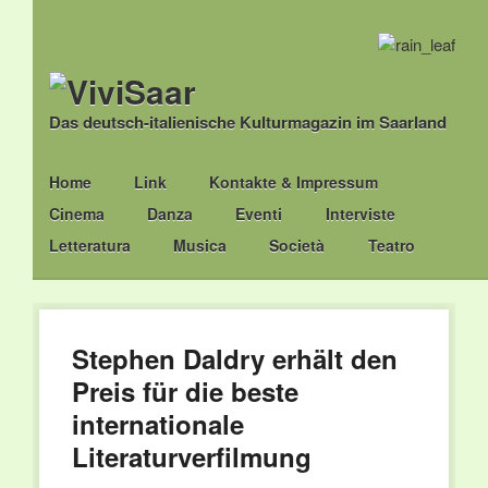
Das deutsch-italienische Kulturmagazin im Saarland
Main menu
Skip
Home
Link
Kontakte & Impressum
to
Cinema
Danza
Eventi
Interviste
content
Letteratura
Musica
Società
Teatro
Stephen Daldry erhält den
Preis für die beste
internationale
Literaturverfilmung