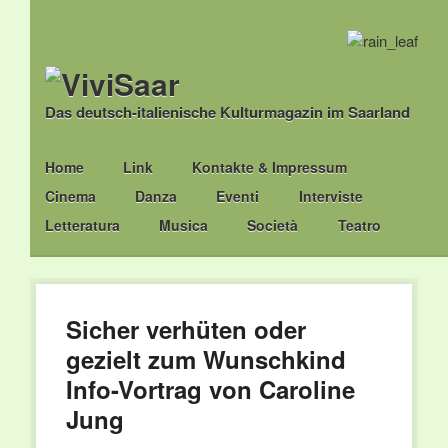
Das deutsch-italienische Kulturmagazin im Saarland
Main menu
Skip
Home
Link
Kontakte & Impressum
to
Cinema
Danza
Eventi
Interviste
content
Letteratura
Musica
Società
Teatro
Sicher verhüten oder
gezielt zum Wunschkind
Info-Vortrag von Caroline
Jung