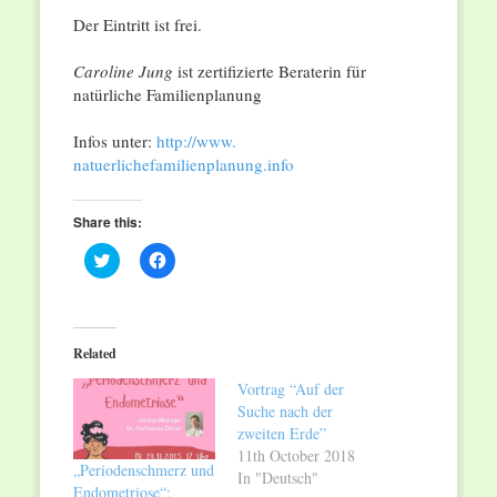
Der Eintritt ist frei.
Caroline Jung
ist zertifizierte Beraterin für
natürliche Familienplanung
Infos unter:
http://www.
natuerlichefamilienplanung.
info
Share this:
Click
Click
to
to
share
share
on
on
Twitter
Facebook
(Opens
(Opens
in
in
Related
new
new
window)
window)
Vortrag “Auf der
Suche nach der
zweiten Erde”
11th October 2018
„Periodenschmerz und
In "Deutsch"
Endometriose“: