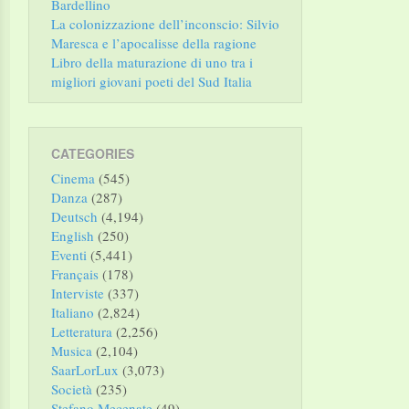
Bardellino
La colonizzazione dell’inconscio: Silvio
Maresca e l’apocalisse della ragione
Libro della maturazione di uno tra i
migliori giovani poeti del Sud Italia
CATEGORIES
Cinema
(545)
Danza
(287)
Deutsch
(4,194)
English
(250)
Eventi
(5,441)
Français
(178)
Interviste
(337)
Italiano
(2,824)
Letteratura
(2,256)
Musica
(2,104)
SaarLorLux
(3,073)
Società
(235)
Stefano Mecenate
(49)