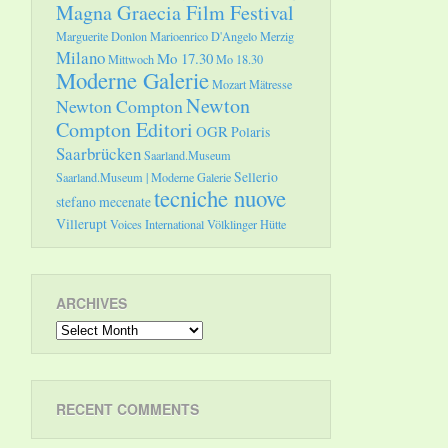
Magna Graecia Film Festival
Marguerite Donlon
Marioenrico D'Angelo
Merzig
Milano
Mo 17.30
Mittwoch
Mo 18.30
Moderne Galerie
Mozart
Mätresse
Newton
Newton Compton
Compton Editori
OGR
Polaris
Saarbrücken
Saarland.Museum
Sellerio
Saarland.Museum | Moderne Galerie
tecniche nuove
stefano mecenate
Villerupt
Voices International
Völklinger Hütte
ARCHIVES
Archives
RECENT COMMENTS