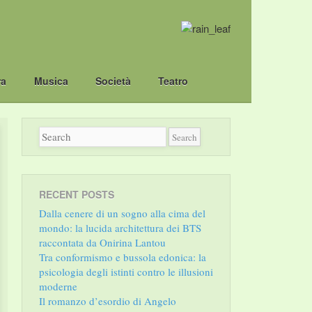
ra
Musica
Società
Teatro
RECENT POSTS
Dalla cenere di un sogno alla cima del
mondo: la lucida architettura dei BTS
raccontata da Onirina Lantou
Tra conformismo e bussola edonica: la
psicologia degli istinti contro le illusioni
moderne
Il romanzo d’esordio di Angelo