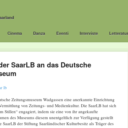
aarland
Cinema
Danza
Eventi
Interviste
Letteratu
er SaarLB an das Deutsche
seum
eutsche Zeitungsmuseum Wadgassen eine anerkannte Einrichtung
Vermittlung von Zeitungs- und Medienkultur. Die SaarLB hat sich
im Stillen“ engagiert, indem sie eine von ihr angekaufte
men des Museums diesem unentgeltlich zur Verfügung gestellt
die SaarLB der Stiftung Saarländischer Kulturbesitz als Träger des