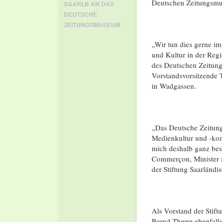
Deutschen Zeitungsmu
SAARLB AN DAS
DEUTSCHE
ZEITUNGSMUSEUM
„Wir tun dies gerne 
und Kultur in der Regi
des Deutschen Zeitung
Vorstandsvorsitzende 
in Wadgassen.
„Das Deutsche Zeitung
Medienkultur und -kom
mich deshalb ganz bes
Commerçon, Minister f
der Stiftung Saarländis
Als Vorstand der Stift
Bernd Therre ebenfalls