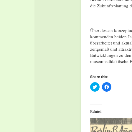
die Zukunftsplanung 
Über dessen konzeptue
kommenden beiden Jah
überarbeitet und aktual
zeitgemäß und attrakt
Entwicklungen zu den
museumsdidaktische E
Share this:
Click
Click
to
to
share
share
on
on
Twitter
Facebook
(Opens
(Opens
in
in
Related
new
new
window)
window)