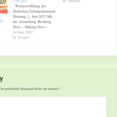
1.06.2021
In "Deutsch"
Wiedereröffnung des
Deutschen Zeitungsmuseums
e
Dienstag, 1. Juni 2021 Mit
RD
der Ausstellung: Breaking
News – Making News –
Faking News. Von Gutenberg
1st June 2021
zu Trump. Eine
In "Eventi"
medienkritische Ausstellung
Mai bis 31. Dezember 2021
Nach langer Schließung
aufgrund der Covid 19-
Pandemie kann das Deutsche
Zeitungsmuseum ab Dienstag,
1. Juni 2021, wieder seine…
y
 be published.
Required fields are marked
*