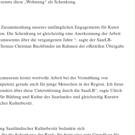
seums diese „Wohnung“ als Schenkung.
im Zusammenhang unseres umfänglichen Engagements für Kunst
on. Die Schenkung ist gleichzeitig eine Anerkennung der Arbeit
smuseums über die vergangenen Jahre “, sagte der SaarLB-
Thomas Christian Buchbinder im Rahmen der offiziellen Übergabe
smuseum leistet wertvolle Arbeit bei der Vermittlung von
petenz gerade auch für junge Menschen in der Region. Ich freue
onders über diese Unterstützung durch die SaarLB“, sagte Ulrich
ür Bildung und Kultur des Saarlandes und gleichzeitig Kurator
cher Kulturbesitz.
ung Saarländischer Kulturbesitz bedankte sich
 für die Schenkung der Bank: Sie biete eine gute Grundlage für