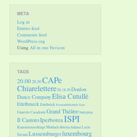
META
Log in
Entries feed
Comments feed
WordPress.org
Using
All in one Favicon
TAGS
CAPe
20.00
20.30
Chiarelettere
Donlon
Di 18.30
Elisa Cutullè
Dance Company
Ettelbrueck
Ettelbrück
Frauenbibliothek Saar
Grand Théâtre
Gianvito Casadonte
hairspray
ISPI
Il Castoro
Iperborea
Kammermusiktage Mettlach
libreria italiana
Lucio
luxembourg
Lussemburgo
Saviani