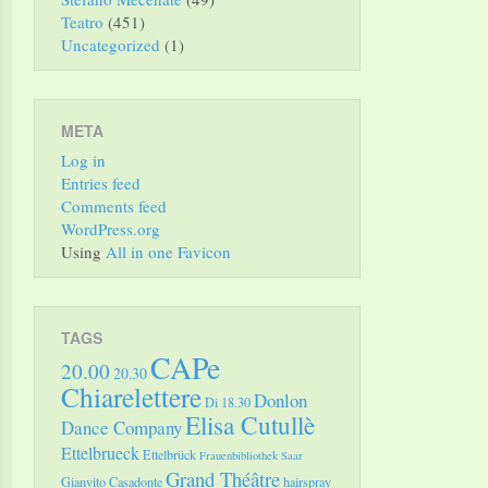
Teatro
(451)
Uncategorized
(1)
META
Log in
Entries feed
Comments feed
WordPress.org
Using
All in one Favicon
TAGS
CAPe
20.00
20.30
Chiarelettere
Donlon
Di 18.30
Elisa Cutullè
Dance Company
Ettelbrueck
Ettelbrück
Frauenbibliothek Saar
Grand Théâtre
Gianvito Casadonte
hairspray