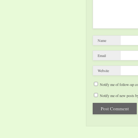
Name
Email
Website
Notify me of follow-up c
Notify me of new posts by