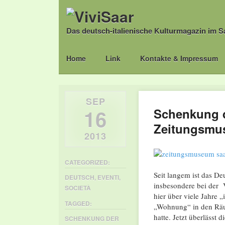
Das deutsch-italienische Kulturmagazin im S
Main menu
Skip
Home
Link
Kontakte & Impressum
to
content
SEP
16
Schenkung d
Zeitungsmu
2013
CATEGORIZED:
Seit langem ist das D
DEUTSCH
,
EVENTI
,
insbesondere bei der 
SOCIETÀ
hier über viele Jahre „
TAGGED:
„Wohnung“ in den Räu
hatte. Jetzt überlässt 
SCHENKUNG DER