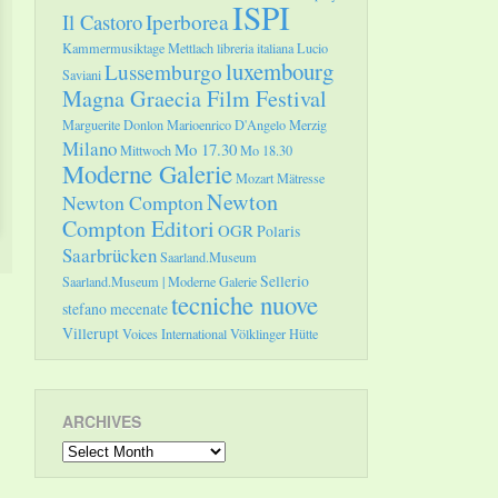
ISPI
Il Castoro
Iperborea
Kammermusiktage Mettlach
libreria italiana
Lucio
luxembourg
Lussemburgo
Saviani
Magna Graecia Film Festival
Marguerite Donlon
Marioenrico D'Angelo
Merzig
Milano
Mo 17.30
Mittwoch
Mo 18.30
Moderne Galerie
Mozart
Mätresse
Newton
Newton Compton
Compton Editori
OGR
Polaris
Saarbrücken
Saarland.Museum
Sellerio
Saarland.Museum | Moderne Galerie
tecniche nuove
stefano mecenate
Villerupt
Voices International
Völklinger Hütte
ARCHIVES
Archives