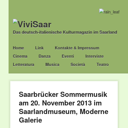
Das deutsch-italienische Kulturmagazin im Saarland
Main menu
Skip
Home
Link
Kontakte & Impressum
to
Cinema
Danza
Eventi
Interviste
content
Letteratura
Musica
Società
Teatro
Saarbrücker Sommermusik
am 20. November 2013 im
Saarlandmuseum, Moderne
Galerie