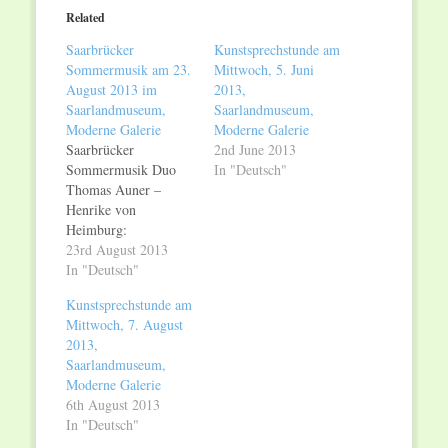
in
in
Related
new
new
window)
window)
Saarbrücker
Kunstsprechstunde am
Sommermusik am 23.
Mittwoch, 5. Juni
August 2013 im
2013,
Saarlandmuseum,
Saarlandmuseum,
Moderne Galerie
Moderne Galerie
Saarbrücker
2nd June 2013
Sommermusik Duo
In "Deutsch"
Thomas Auner –
Henrike von
Heimburg:
Violoncello – Klavier
23rd August 2013
Freitag, 23. August
In "Deutsch"
2013, 20 Uhr
Kunstsprechstunde am
Saarlandmuseum,
Mittwoch, 7. August
Moderne Galerie
2013,
Am Freitag, 23.
Saarlandmuseum,
August 2013, um 20
Moderne Galerie
Uhr findet ein zweites
6th August 2013
Konzert der
In "Deutsch"
Saarbrücker