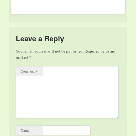
Sommermusik in den
Räumen des
Saarlandmuseums
statt. Dabei stehen
sehr kontrastreiche
Kompositionen auf…
Leave a Reply
Your email address will not be published.
Required fields are
marked
*
Comment
*
Name