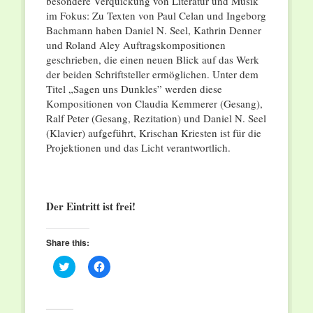
besondere Verquickung von Literatur und Musik
im Fokus: Zu Texten von Paul Celan und Ingeborg
Bachmann haben Daniel N. Seel, Kathrin Denner
und Roland Aley Auftragskompositionen
geschrieben, die einen neuen Blick auf das Werk
der beiden Schriftsteller ermöglichen. Unter dem
Titel „Sagen uns Dunkles” werden diese
Kompositionen von Claudia Kemmerer (Gesang),
Ralf Peter (Gesang, Rezitation) und Daniel N. Seel
(Klavier) aufgeführt, Krischan Kriesten ist für die
Projektionen und das Licht verantwortlich.
Der Eintritt ist frei!
Share this:
Click
Click
to
to
share
share
on
on
Twitter
Facebook
(Opens
(Opens