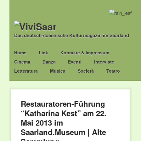
Das deutsch-italienische Kulturmagazin im Saarland
Main menu
Skip
Home
Link
Kontakte & Impressum
to
Cinema
Danza
Eventi
Interviste
content
Letteratura
Musica
Società
Teatro
Restauratoren-Führung
“Katharina Kest” am 22.
Mai 2013 im
Saarland.Museum | Alte