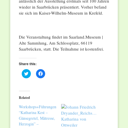
anlässlich der Ausstellung erstmals seit 100 Jahren
wieder in Saarbrücken präsentiert. Vorher befand
sie sich im Kaiser-Wilhelm-Museum in Krefeld.
Die Veranstaltung findet im Saarland.Museum |
Alte Sammlung, Am Schlossplatz, 66119
Saarbrücken, statt. Die Teilnahme ist kostenfrei.
Share this:
Click
Click
to
to
share
share
on
on
Twitter
Facebook
(Opens
(Opens
in
in
Related
new
new
window)
window)
Workshops+Führungen
“Katharina Kest –
Gänsegretel, Mätresse,
Herzogin” –