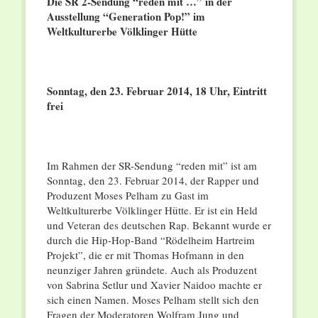
Die SR 2-Sendung “reden mit …” in der
Ausstellung “Generation Pop!” im
Weltkulturerbe Völklinger Hütte
Sonntag, den 23. Februar 2014, 18 Uhr, Eintritt
frei
Im Rahmen der SR-Sendung “reden mit” ist am
Sonntag, den 23. Februar 2014, der Rapper und
Produzent Moses Pelham zu Gast im
Weltkulturerbe Völklinger Hütte. Er ist ein Held
und Veteran des deutschen Rap. Bekannt wurde er
durch die Hip-Hop-Band “Rödelheim Hartreim
Projekt”, die er mit Thomas Hofmann in den
neunziger Jahren gründete. Auch als Produzent
von Sabrina Setlur und Xavier Naidoo machte er
sich einen Namen. Moses Pelham stellt sich den
Fragen der Moderatoren Wolfram Jung und