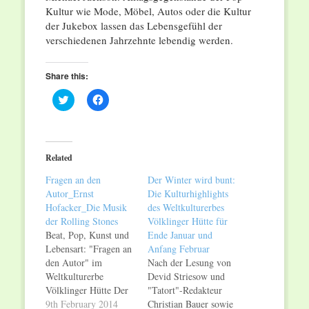
Kultur wie Mode, Möbel, Autos oder die Kultur
der Jukebox lassen das Lebensgefühl der
verschiedenen Jahrzehnte lebendig werden.
Share this:
Click
Click
to
to
share
share
on
on
Twitter
Facebook
(Opens
(Opens
in
in
Related
new
new
window)
window)
Fragen an den
Der Winter wird bunt:
Autor_Ernst
Die Kulturhighlights
Hofacker_Die Musik
des Weltkulturerbes
der Rolling Stones
Völklinger Hütte für
Beat, Pop, Kunst und
Ende Januar und
Lebensart: "Fragen an
Anfang Februar
den Autor" im
Nach der Lesung von
Weltkulturerbe
Devid Striesow und
Völklinger Hütte Der
"Tatort"-Redakteur
Musikjournalist Ernst
9th February 2014
Christian Bauer sowie