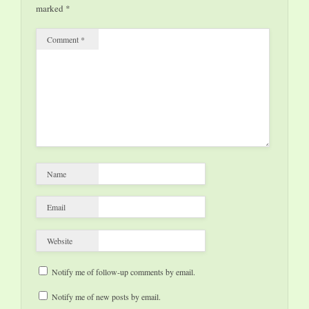
marked
*
Pharaonen.". Für
Kinder bietet das…
Comment
*
Name
Email
Website
Notify me of follow-up comments by email.
Notify me of new posts by email.