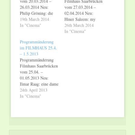
vom 20.03.2014 –
Filmhaus Saarbrücken
26.03.2014 Neu:
vom 27.03.2014 –
Philip Gröning: die
02.04.2014 Neu:
frau des polizisten Do
19th March 2014
Hiner Saleem: my
– Mi 20.00 Uhr; Noel
In "Cinema"
sweet pepper land
26th March 2014
Dernesch, Moritz
(OmU) Do 20.00, Fr
In "Cinema"
Springer: journey to
18.30, Sa – Mi 20.00
Programmänderung
jah (teilw. OmU) Do
Uhr, Volker
im FILMHAUS 25.4.
21.00, Fr – So 20.30,
Schlöndorff: baal Do
– 1.5.2013
Mo 18.30, Di 20.30,
18.30, 20.30, Fr
Programmänderung
Mi 19.15 Uhr;
20.30, Sa – Mi 18.30,
Filmhaus Saarbrücken
Gabriela Pichler: eat
20.30 Uhr; André
vom 25.04. –
sleep die (OmU) Do –
Schäfer: deutschboden
01.05.2013 Neu:
Sa…
Do 18.00, Fr – So
Ilmar Raag: eine dame
19.15, Mo – Mi…
in paris Do – Mi
24th April 2013
20.00 Uhr; Claudia
In "Cinema"
Schmid: richard
deacon – in between
Do – Mi 18.30 Uhr;
Antje Starost, Hans
Helmut Grotjahn,
Manfred Flügge: der