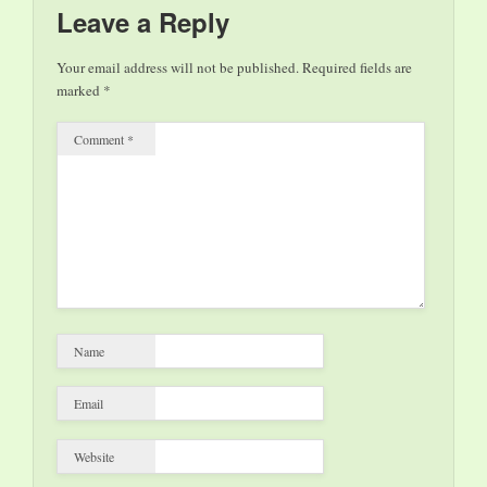
diplomat stéphane
Leave a Reply
hessel Fr – So 21.00,
Mo + Di 17.30,…
Your email address will not be published.
Required fields are
marked
*
Comment
*
Name
Email
Website