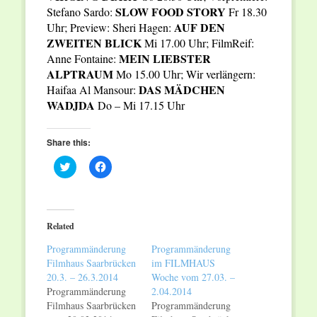
SLOW FOOD STORY
Stefano Sardo:
Fr 18.30
AUF DEN
Uhr; Preview: Sheri Hagen:
ZWEITEN BLICK
Mi 17.00 Uhr; FilmReif:
MEIN LIEBSTER
Anne Fontaine:
ALPTRAUM
Mo 15.00 Uhr; Wir verlängern:
DAS MÄDCHEN
Haifaa Al Mansour:
WADJDA
Do – Mi 17.15 Uhr
Share this:
Click
Click
to
to
share
share
on
on
Twitter
Facebook
(Opens
(Opens
in
in
Related
new
new
window)
window)
Programmänderung
Programmänderung
Filmhaus Saarbrücken
im FILMHAUS
20.3. – 26.3.2014
Woche vom 27.03. –
Programmänderung
2.04.2014
Filmhaus Saarbrücken
Programmänderung