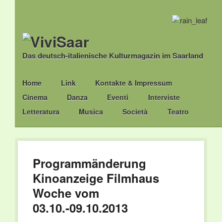
Das deutsch-italienische Kulturmagazin im Saarland
Main menu
Skip
Home
Link
Kontakte & Impressum
to
Cinema
Danza
Eventi
Interviste
content
Letteratura
Musica
Società
Teatro
Programmänderung
Kinoanzeige Filmhaus
Woche vom
03.10.-09.10.2013