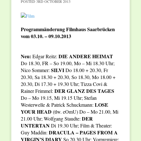
POSTED
3RD OCTOBER 2013
Programmänderung Filmhaus Saarbrücken
vom 03.10. – 09.10.2013
Neu:
DIE ANDERE HEIMAT
Edgar Reitz:
Do 18.30, FR – So 19.00, Mo – Mi 18.30 Uhr;
SILVI
Nico Sommer:
Do 18.00 + 20.30, Fr
20.30, Sa 18.30 + 20.30, So 18.30, Mo 18.00 +
20.30, Di 17.30 + 19.30 Uhr; Tizza Covi &
DER GLANZ DES TAGES
Rainer Frimmel:
Do – Mo 19.15, Mi 19.15 Uhr; Stefan
LOSE
Westerwelle & Patrick Schuckmann:
YOUR HEAD
(tlw. eOmU) Do – Mo 21.00, Mi
DER
21.00 Uhr; Wolfgang Staudte:
UNTERTAN
Di 19.30 Uhr; Film & Theater:
DRACULA – PAGES FROM A
Guy Maddin:
VIRGIN’S DIARY
So 20.30 Uhr; Vorpremiere: