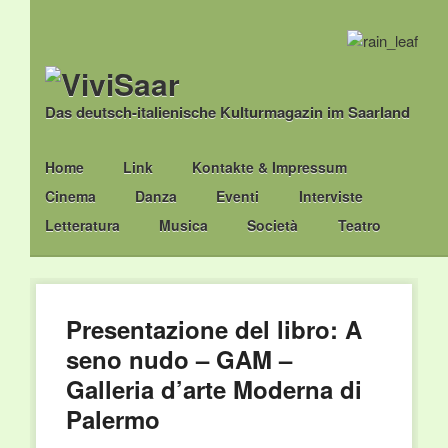
Das deutsch-italienische Kulturmagazin im Saarland
Main menu
Skip
Home
Link
Kontakte & Impressum
to
Cinema
Danza
Eventi
Interviste
content
Letteratura
Musica
Società
Teatro
Presentazione del libro: A
seno nudo – GAM –
Galleria d’arte Moderna di
Palermo