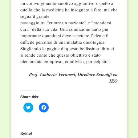
un coinvolgimento emotivo aggiuntivo rispetto a
quello che la medicina ha insegnato a fare, ma che
segna il grande
passaggio tra “curare un paziente” e “prendersi
cura” della sua vita. Una condizione tanto più
importante quando si deve accettare l’idea e il
difficile percorso di una malattia oncologica.
Sfogliando le pagine di questo bellissimo libro ci
si rende conto che questo obiettivo è stato
pienamente compreso, condiviso, partecipato”.
Prof. Umberto Veronesi, Direttore Scientifi co
IEO
Share this:
Click
Click
to
to
share
share
on
on
Twitter
Facebook
(Opens
(Opens
in
in
Related
new
new