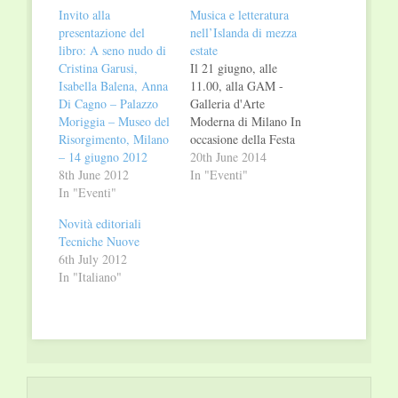
window)
window)
Invito alla
Musica e letteratura
presentazione del
nell’Islanda di mezza
libro: A seno nudo di
estate
Cristina Garusi,
Il 21 giugno, alle
Isabella Balena, Anna
11.00, alla GAM -
Di Cagno – Palazzo
Galleria d'Arte
Moriggia – Museo del
Moderna di Milano In
Risorgimento, Milano
occasione della Festa
– 14 giugno 2012
della Musica e del
20th June 2014
8th June 2012
solstizio d’estate
In "Eventi"
In "Eventi"
Iperborea e gli Amici
delle Serate Musicali
Novità editoriali
organizzano una
Tecniche Nuove
matinée islandese, un
6th July 2012
omaggio a Halldór
In "Italiano"
Laxness e alla musica
del grande Nord:
Alessandro Storti,
traduttore ed esperto
di letteratura
islandese,…